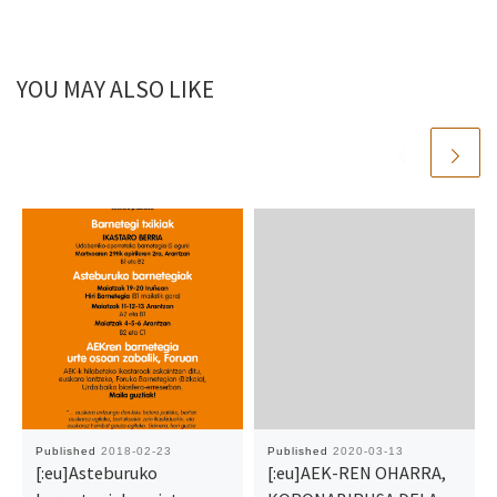
YOU MAY ALSO LIKE
Published
2018-02-23
Published
2020-03-13
[:eu]Asteburuko
[:eu]AEK-REN OHARRA,