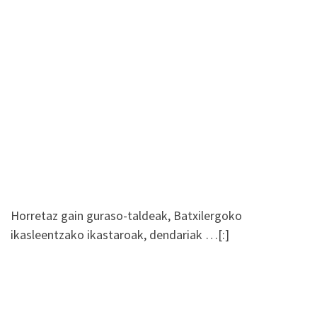
Horretaz gain guraso-taldeak, Batxilergoko
ikasleentzako ikastaroak, dendariak …[:]