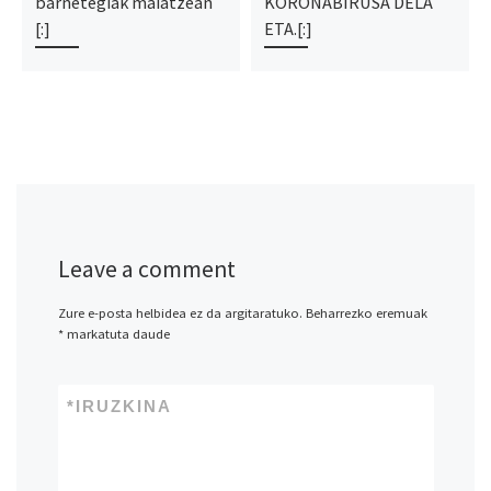
barnetegiak maiatzean
KORONABIRUSA DELA
[:]
ETA.[:]
Leave a comment
Zure e-posta helbidea ez da argitaratuko.
Beharrezko eremuak
*
markatuta daude
*
IRUZKINA