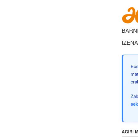
BARN
IZEN
Eus
mat
era
Zal
ae
AGIRI 