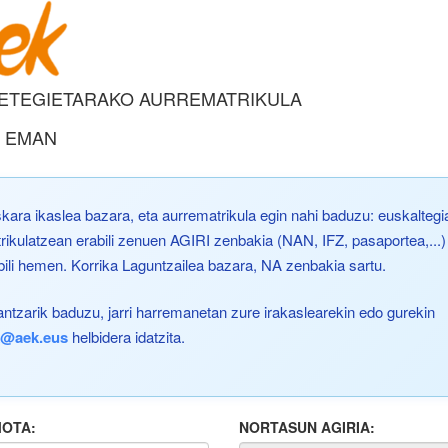
ETEGIETARAKO AURREMATRIKULA
A EMAN
kara ikaslea bazara, eta aurrematrikula egin nahi baduzu: euskaltegi
rikulatzean erabili zenuen AGIRI zenbakia (NAN, IFZ, pasaportea,...)
bili hemen. Korrika Laguntzailea bazara, NA zenbakia sartu.
antzarik baduzu, jarri harremanetan zure irakaslearekin edo gurekin
k@aek.eus
helbidera idatzita.
MOTA:
NORTASUN AGIRIA: