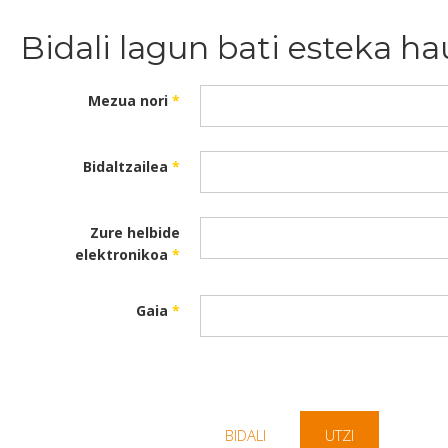
Bidali lagun bati esteka ha
Mezua nori
*
Bidaltzailea
*
Zure helbide
elektronikoa
*
Gaia
*
BIDALI
UTZI