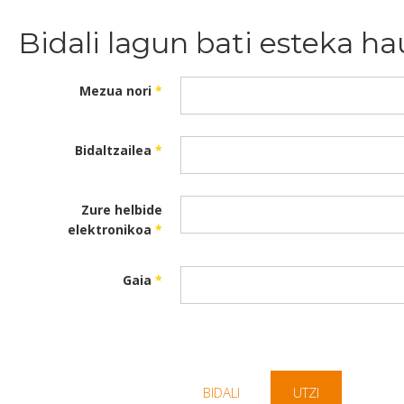
Bidali lagun bati esteka ha
Mezua nori
*
Bidaltzailea
*
Zure helbide
elektronikoa
*
Gaia
*
BIDALI
UTZI