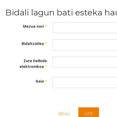
Bidali lagun bati esteka ha
Mezua nori
*
Bidaltzailea
*
Zure helbide
elektronikoa
*
Gaia
*
BIDALI
UTZI