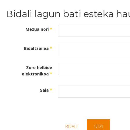
Bidali lagun bati esteka ha
Mezua nori
*
Bidaltzailea
*
Zure helbide
elektronikoa
*
Gaia
*
BIDALI
UTZI