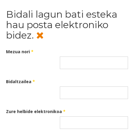
Bidali lagun bati esteka
hau posta elektroniko
bidez.
Mezua nori
*
Bidaltzailea
*
Zure helbide elektronikoa
*