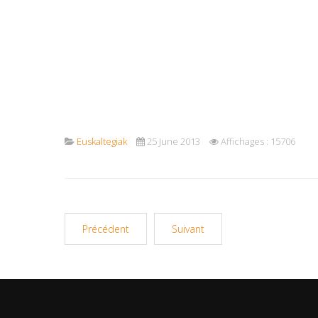
Euskaltegiak
25 June 2013
Affichages : 15706
Précédent
Suivant