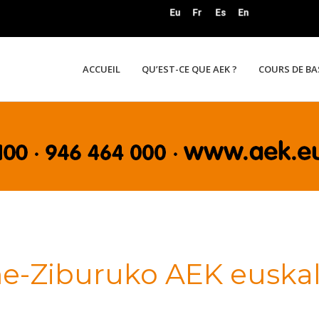
ACCUEIL
QU’EST-CE QUE AEK ?
COURS DE B
e-Ziburuko AEK euskal