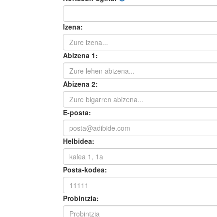
Izena:
Abizena 1:
Abizena 2:
E-posta:
Helbidea:
Posta-kodea:
Probintzia: