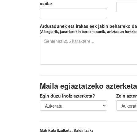
maila:
Arduradunek eta irakasleek jakin beharreko da
(Alergiarik, janariarekin berezitasunik, aniztasun funtzion
Maila egiaztatzeko azterket
Egin duzu inoiz azterketa?
Zein azte
Matrikula itzulketa. Baldintzak: