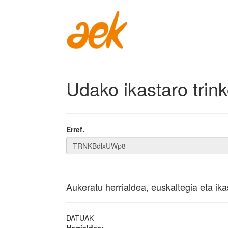
Udako ikastaro trink
Erref.
Aukeratu herrialdea, euskaltegia eta ika
DATUAK