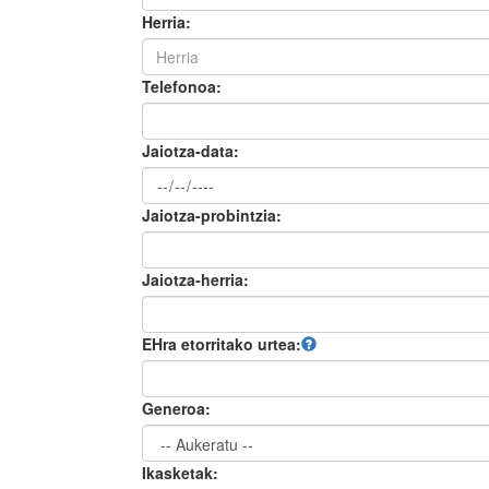
Herria:
Telefonoa:
Jaiotza-data:
Jaiotza-probintzia:
Jaiotza-herria:
EHra etorritako urtea:
Generoa:
Ikasketak: