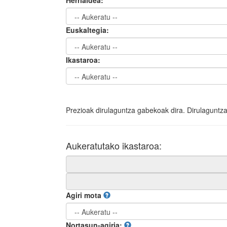
Herrialdea:
Euskaltegia:
Ikastaroa:
Prezioak dirulaguntza gabekoak dira. Dirulaguntza
Aukeratutako ikastaroa:
Agiri mota
Nortasun-agiria: