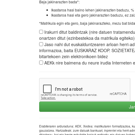
Baja jakinarazten bada*:
Ikastaroa hasi baino lehen jakinarazten baduzu, % 1
Ikastaroa hasi eta gero jakinarazten baduzu, ez zaiz
*Matrikula egin eta gero, baja jakinarazteko, mezu bat bid
Irakurri ditut baldintzak (nire datuen tratamend
onartzen ditut (ezinbestekoa da matrikula egiteko)
Jaso nahi dut euskalduntzearen arloan herri-ad
informazioa, baita EUSKARAZ KOOP. SOZIETATEAr
bitartekoen zein elektronikoen bidez
AEKk nire baimena du neure irudia Interneten et
Jar
Erabileraren arduraduna: AEK. Xedea: matrikularen formalizazioa, k
gauzatzea. Hartzaileak: zure datuak bankuari, inprentei eta herri-ad
ditzakezu, bai eta beste eskubide batzuk egikaritu eta datuen babes