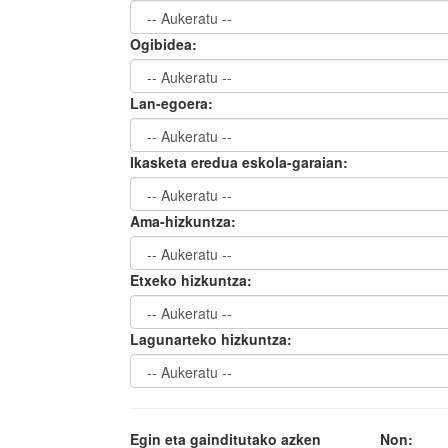
Ogibidea:
Lan-egoera:
Ikasketa eredua eskola-garaian:
Ama-hizkuntza:
Etxeko hizkuntza:
Lagunarteko hizkuntza:
Egin eta gainditutako azken
Non: