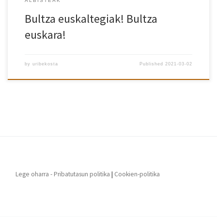
ALBISTEAK
Bultza euskaltegiak! Bultza
euskara!
by
uribekosta
Published
2021-03-02
Lege oharra - Pribatutasun politika
|
Cookien-politika