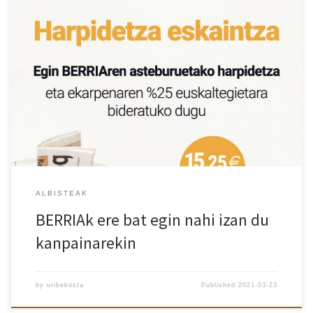
AEK-k Bultza eskaltegiak, Bultza euskara! kanpaina abiatu du,
aurten egiterik izango ez den Korrikak eragingo duen zulo
ekonomikoa arintzeko helburuarekin. BERRIAk ere bat egin nahi
izan du kanpainarekin, irakurle berriak izateko euskaldunak
sortzen jarraitu behar dutelako euskaltegiek. Egin ezazu
BERRIAren asteburuetako harpidetza martxoaren 28a baino
lehen, eta ekarpenaren %25 AEK-k jasoko du […]
ALBISTEAK
BERRIAk ere bat egin nahi izan du
kanpainarekin
by
uribekosta
Published
2021-03-23