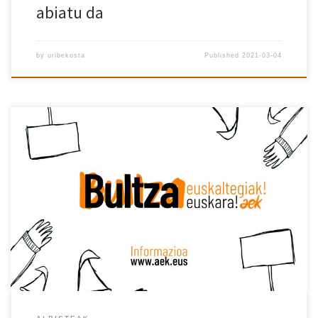
abiatu da
by
uribekosta
Published
2021-03-04