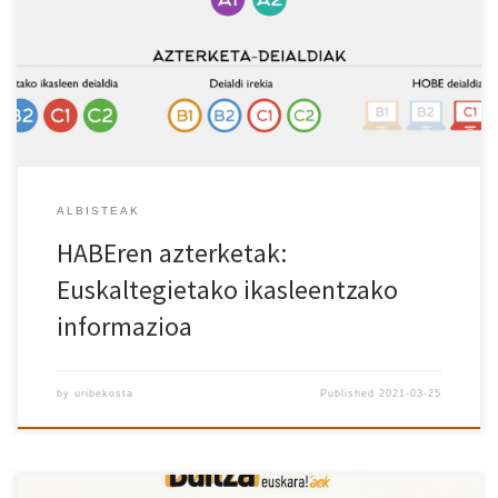
zehar ikasleek egindako ebaluazio-jarduerei, betiere ezarritako
baldintzak betetzen badira. -Azterketa-deialdi bidezko
egiaztatzegintza (B1, B2, C1 eta C2 mailak)Azterketarien
gaitasuna (partez edo osorik) kanpo-ebaluazioaren bidez
egiaztatzen da, HABEk antolatutako azterketa-deialdietan. Deialdi
hauek […]
ALBISTEAK
HABEren azterketak:
Euskaltegietako ikasleentzako
informazioa
by
uribekosta
Published
2021-03-25