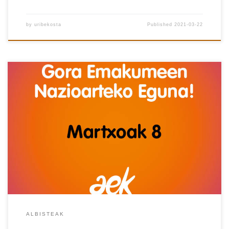
by
uribekosta
Published
2021-03-22
ALBISTEAK