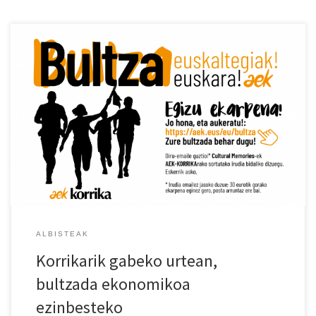
Korrika atzeratzeak zuloa eragin digu aurrekontuan, zalantza
barik, eta banku bidezko finantzaketaren bitartez eman diogu
erantzuna. Zorpetze horri ere aurre egin beharko diogu, eta
herritarren sostengua nahi dugu. Aurten bultzada txiki bat, eta
hurrengo ikasturtean izango den KORRIKAk babes erraldoia jasoko
duelakoan gaude, benetan behar dugu-eta. Ekarpenak HEMEN
egin daitezke. […]
ALBISTEAK
Korrikarik gabeko urtean,
bultzada ekonomikoa
ezinbesteko