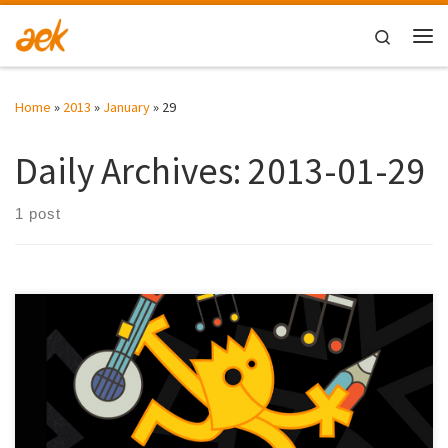
Skip to content
Search
Me
Home
»
2013
»
January
»
29
Daily Archives:
2013-01-29
1 post