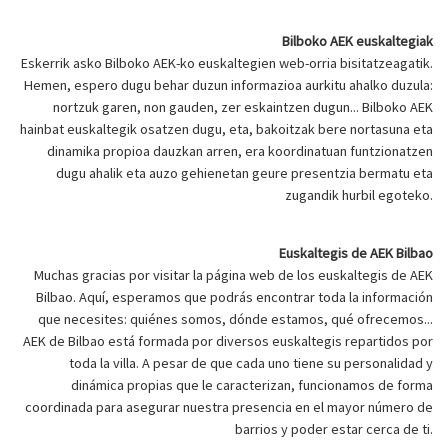
Bilboko AEK euskaltegiak
Eskerrik asko Bilboko AEK-ko euskaltegien web-orria bisitatzeagatik.
Hemen, espero dugu behar duzun informazioa aurkitu ahalko duzula:
nortzuk garen, non gauden, zer eskaintzen dugun... Bilboko AEK
hainbat euskaltegik osatzen dugu, eta, bakoitzak bere nortasuna eta
dinamika propioa dauzkan arren, era koordinatuan funtzionatzen
dugu ahalik eta auzo gehienetan geure presentzia bermatu eta
zugandik hurbil egoteko.
Euskaltegis de AEK Bilbao
Muchas gracias por visitar la página web de los euskaltegis de AEK
Bilbao. Aquí, esperamos que podrás encontrar toda la información
que necesites: quiénes somos, dónde estamos, qué ofrecemos...
AEK de Bilbao está formada por diversos euskaltegis repartidos por
toda la villa. A pesar de que cada uno tiene su personalidad y
dinámica propias que le caracterizan, funcionamos de forma
coordinada para asegurar nuestra presencia en el mayor número de
barrios y poder estar cerca de ti.