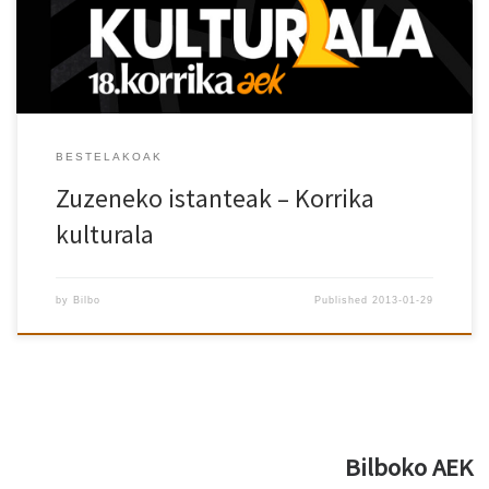
BESTELAKOAK
Zuzeneko istanteak – Korrika
kulturala
by
Bilbo
Published
2013-01-29
Bilboko AEK