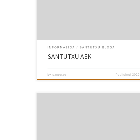
INFORMAZIOA
SANTUTXU BLOGA
SANTUTXU AEK
by
santutxu
Published
2025
ESKAINTZA OROKORRA