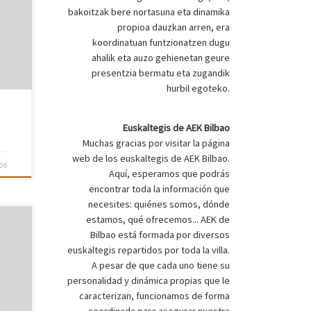
bakoitzak bere nortasuna eta dinamika
propioa dauzkan arren, era
koordinatuan funtzionatzen dugu
ahalik eta auzo gehienetan geure
presentzia bermatu eta zugandik
hurbil egoteko.
Euskaltegis de AEK Bilbao
Muchas gracias por visitar la página
web de los euskaltegis de AEK Bilbao.
06
Aquí, esperamos que podrás
encontrar toda la información que
necesites: quiénes somos, dónde
estamos, qué ofrecemos... AEK de
Bilbao está formada por diversos
euskaltegis repartidos por toda la villa.
A pesar de que cada uno tiene su
personalidad y dinámica propias que le
caracterizan, funcionamos de forma