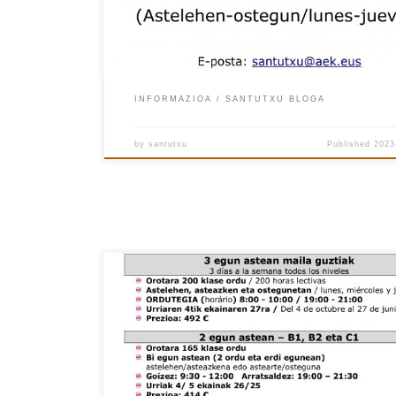
INFORMAZIOA
SANTUTXU BLOGA
by
santutxu
Published
2023