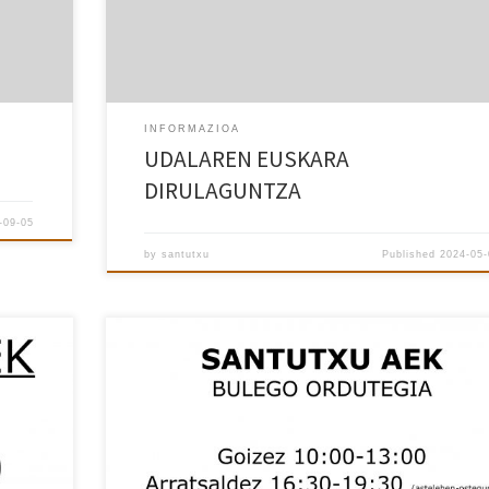
INFORMAZIOA
UDALAREN EUSKARA
DIRULAGUNTZA
-09-05
by
santutxu
Published
2024-05-