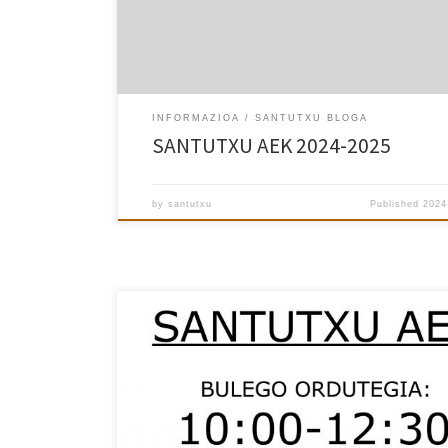
INFORMAZIOA
SANTUTXU BLOGA
SANTUTXU AEK 2024-2025
by
santutxu
Published
2024