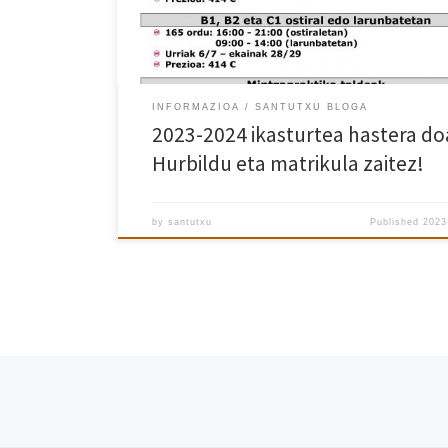
INFORMAZIOA
SANTUTXU BLOGA
2023-2024 ikasturtea hastera do
Hurbildu eta matrikula zaitez!
by
santutxu
Published
2023
Posts navigation