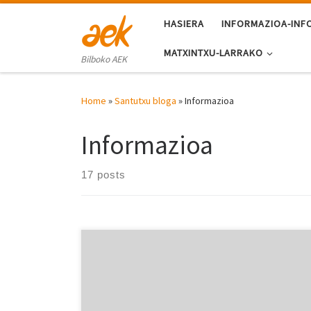
Skip to content
HASIERA
INFORMAZIOA-INF
MATXINTXU-LARRAKO
Bilboko AEK
Home
»
Santutxu bloga
»
Informazioa
Informazioa
17 posts