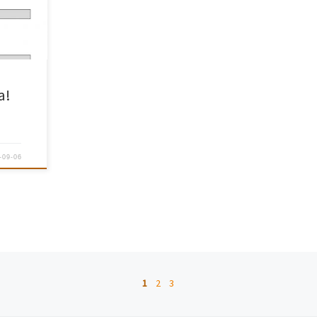
a!
-09-06
1
2
3