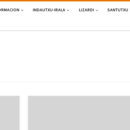
ORMACION
INDAUTXU-IRALA
LIZARDI
SANTUTXU