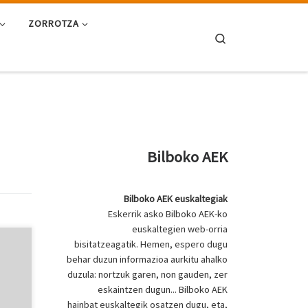
ZORROTZA
Search
Bilboko AEK
Bilboko AEK euskaltegiak
Eskerrik asko Bilboko AEK-ko
euskaltegien web-orria
bisitatzeagatik. Hemen, espero dugu
behar duzun informazioa aurkitu ahalko
duzula: nortzuk garen, non gauden, zer
eskaintzen dugun... Bilboko AEK
hainbat euskaltegik osatzen dugu, eta,