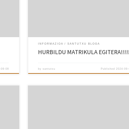
INFORMAZIOA
SANTUTXU BLOGA
HURBILDU MATRIKULA EGITERA!!!!
-09-08
by
santutxu
Published
2024-09-