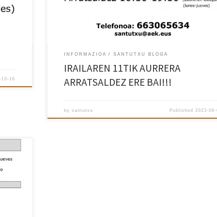
INFORMAZIOA
SANTUTXU BLOGA
IRAILAREN 11TIK AURRERA
ARRATSALDEZ ERE BAI!!!
-10-16
by
santutxu
Published
2023-09-