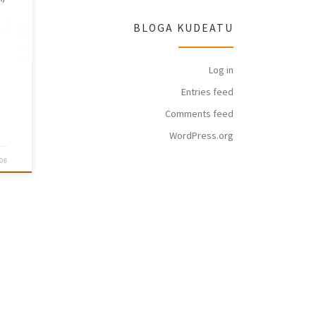
BLOGA KUDEATU
Log in
Entries feed
Comments feed
WordPress.org
06