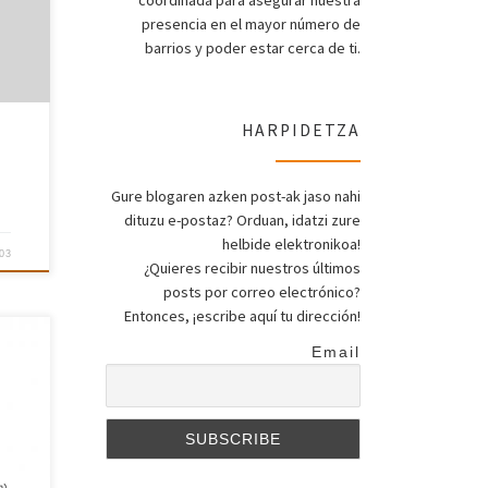
coordinada para asegurar nuestra
presencia en el mayor número de
barrios y poder estar cerca de ti.
HARPIDETZA
Gure blogaren azken post-ak jaso nahi
dituzu e-postaz? Orduan, idatzi zure
helbide elektronikoa!
03
¿Quieres recibir nuestros últimos
posts por correo electrónico?
Entonces, ¡escribe aquí tu dirección!
Email