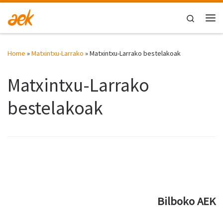
Skip to content
Search
Me
Home
»
Matxintxu-Larrako
»
Matxintxu-Larrako bestelakoak
Matxintxu-Larrako
bestelakoak
Bilboko AEK