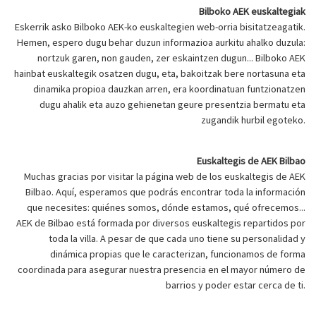
Bilboko AEK euskaltegiak
Eskerrik asko Bilboko AEK-ko euskaltegien web-orria bisitatzeagatik.
Hemen, espero dugu behar duzun informazioa aurkitu ahalko duzula:
nortzuk garen, non gauden, zer eskaintzen dugun... Bilboko AEK
hainbat euskaltegik osatzen dugu, eta, bakoitzak bere nortasuna eta
dinamika propioa dauzkan arren, era koordinatuan funtzionatzen
dugu ahalik eta auzo gehienetan geure presentzia bermatu eta
zugandik hurbil egoteko.
Euskaltegis de AEK Bilbao
Muchas gracias por visitar la página web de los euskaltegis de AEK
Bilbao. Aquí, esperamos que podrás encontrar toda la información
que necesites: quiénes somos, dónde estamos, qué ofrecemos...
AEK de Bilbao está formada por diversos euskaltegis repartidos por
toda la villa. A pesar de que cada uno tiene su personalidad y
dinámica propias que le caracterizan, funcionamos de forma
coordinada para asegurar nuestra presencia en el mayor número de
barrios y poder estar cerca de ti.