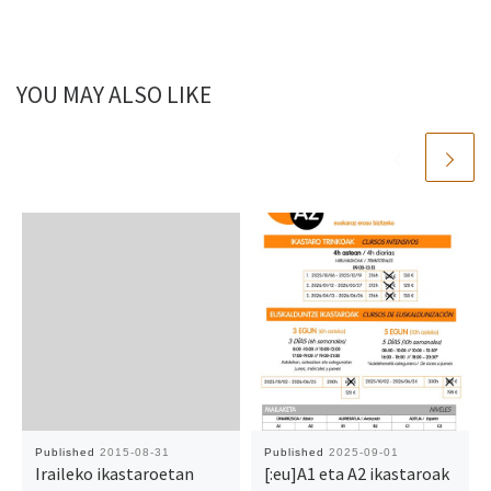
YOU MAY ALSO LIKE
Published
2015-08-31
Published
2025-09-01
Iraileko ikastaroetan
[:eu]A1 eta A2 ikastaroak