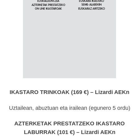
IKASTARO TRINKOAK (169 €) – Lizardi AEKn
Uztailean, abuztuan eta irailean (egunero 5 ordu)
AZTERKETAK PRESTATZEKO IKASTARO
LABURRAK (101 €) –
Lizardi AEKn