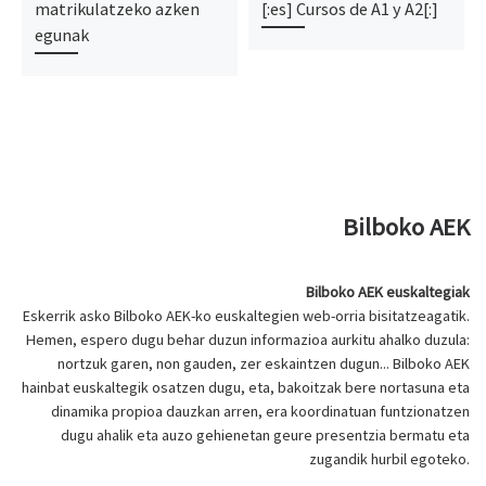
matrikulatzeko azken
[:es] Cursos de A1 y A2[:]
egunak
Bilboko AEK
Bilboko AEK euskaltegiak
Eskerrik asko Bilboko AEK-ko euskaltegien web-orria bisitatzeagatik.
Hemen, espero dugu behar duzun informazioa aurkitu ahalko duzula:
nortzuk garen, non gauden, zer eskaintzen dugun... Bilboko AEK
hainbat euskaltegik osatzen dugu, eta, bakoitzak bere nortasuna eta
dinamika propioa dauzkan arren, era koordinatuan funtzionatzen
dugu ahalik eta auzo gehienetan geure presentzia bermatu eta
zugandik hurbil egoteko.