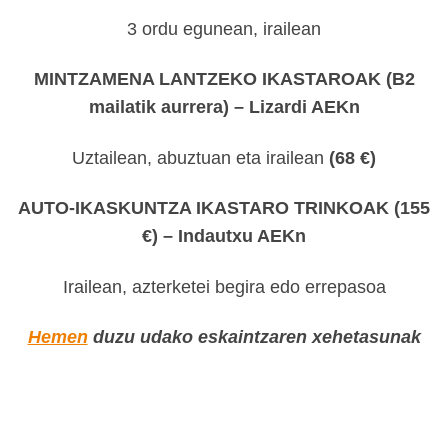
3 ordu egunean, irailean
MINTZAMENA LANTZEKO IKASTAROAK (B2
mailatik aurrera) –
Lizardi AEKn
Uztailean, abuztuan eta irailean
(68 €)
AUTO-IKASKUNTZA IKASTARO TRINKOAK (155
€) – Indautxu AEKn
Irailean, azterketei begira edo errepasoa
Hemen
duzu udako eskaintzaren xehetasunak