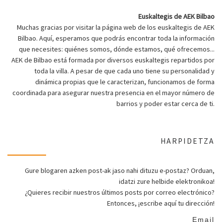
Euskaltegis de AEK Bilbao
Muchas gracias por visitar la página web de los euskaltegis de AEK
Bilbao. Aquí, esperamos que podrás encontrar toda la información
que necesites: quiénes somos, dónde estamos, qué ofrecemos...
AEK de Bilbao está formada por diversos euskaltegis repartidos por
toda la villa. A pesar de que cada uno tiene su personalidad y
dinámica propias que le caracterizan, funcionamos de forma
coordinada para asegurar nuestra presencia en el mayor número de
barrios y poder estar cerca de ti.
HARPIDETZA
Gure blogaren azken post-ak jaso nahi dituzu e-postaz? Orduan,
idatzi zure helbide elektronikoa!
¿Quieres recibir nuestros últimos posts por correo electrónico?
Entonces, ¡escribe aquí tu dirección!
Email