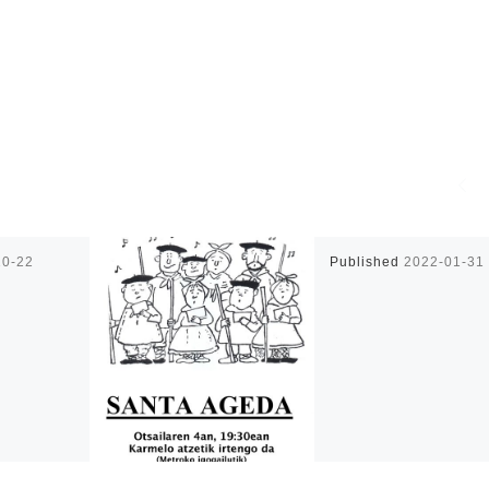
10-22
Published
2022-01-31