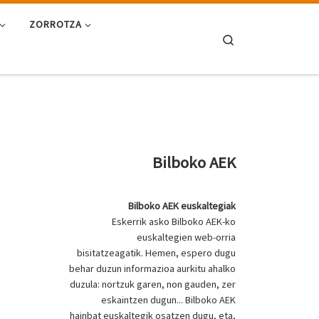
ZORROTZA
Search
Bilboko AEK
Bilboko AEK euskaltegiak
Eskerrik asko Bilboko AEK-ko
euskaltegien web-orria
bisitatzeagatik. Hemen, espero dugu
behar duzun informazioa aurkitu ahalko
duzula: nortzuk garen, non gauden, zer
eskaintzen dugun... Bilboko AEK
hainbat euskaltegik osatzen dugu, eta,