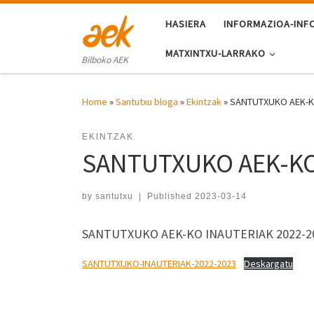
Skip to content
HASIERA
INFORMAZIOA-INF
MATXINTXU-LARRAKO
Bilboko AEK
Home
»
Santutxu bloga
»
Ekintzak
»
SANTUTXUKO AEK-K
EKINTZAK
SANTUTXUKO AEK-KO
by
santutxu
|
Published
2023-03-14
SANTUTXUKO AEK-KO INAUTERIAK 2022-2
SANTUTXUKO-INAUTERIAK-2022-2023
Deskargatu