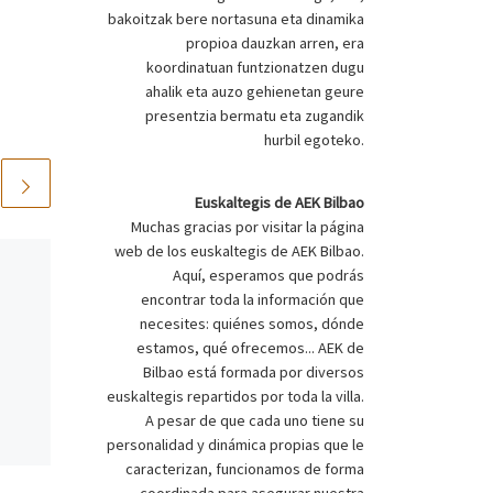
bakoitzak bere nortasuna eta dinamika
propioa dauzkan arren, era
koordinatuan funtzionatzen dugu
ahalik eta auzo gehienetan geure
presentzia bermatu eta zugandik
hurbil egoteko.
Euskaltegis de AEK Bilbao
Muchas gracias por visitar la página
web de los euskaltegis de AEK Bilbao.
Published
2023-05-23
Aquí, esperamos que podrás
OSASUNTSU JATEA
encontrar toda la información que
GARRANTZITSUA
necesites: quiénes somos, dónde
estamos, qué ofrecemos... AEK de
DELAKO….
Bilbao está formada por diversos
euskaltegis repartidos por toda la villa.
A pesar de que cada uno tiene su
personalidad y dinámica propias que le
caracterizan, funcionamos de forma