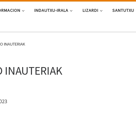
ORMACION
INDAUTXU-IRALA
LIZARDI
SANTUTXU
O INAUTERIAK
 INAUTERIAK
023