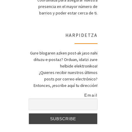
coordinada para asegurar nuestra
presencia en el mayor número de
barrios y poder estar cerca de ti.
HARPIDETZA
Gure blogaren azken post-ak jaso nahi
dituzu e-postaz? Orduan, idatzi zure
helbide elektronikoa!
¿Quieres recibir nuestros últimos
posts por correo electrónico?
Entonces, ¡escribe aquí tu dirección!
Email