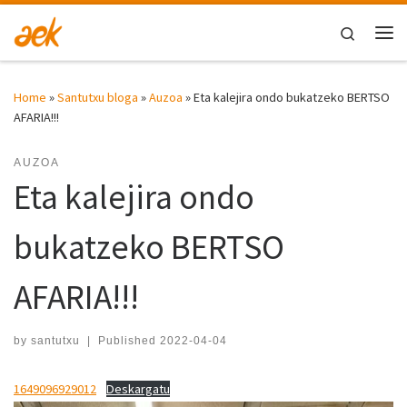
Skip to content
Search
Me
Home
»
Santutxu bloga
»
Auzoa
»
Eta kalejira ondo bukatzeko BERTSO
AFARIA!!!
AUZOA
Eta kalejira ondo
bukatzeko BERTSO
AFARIA!!!
by
santutxu
|
Published
2022-04-04
1649096929012
Deskargatu