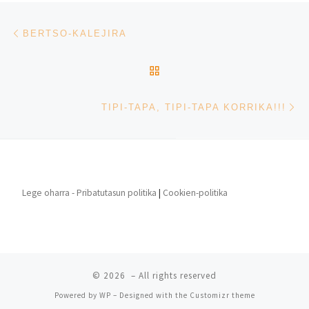
Post navigation
Previous post
BERTSO-KALEJIRA
BACK TO POST LIST
Ne
TIPI-TAPA, TIPI-TAPA KORRIKA!!!
Lege oharra - Pribatutasun politika
|
Cookien-politika
© 2026
– All rights reserved
Powered by
WP
– Designed with the
Customizr theme