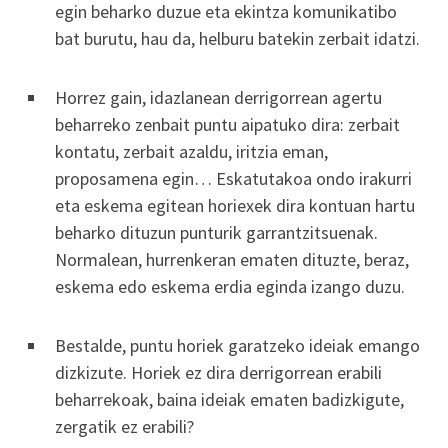
egin beharko duzue eta ekintza komunikatibo
bat burutu, hau da, helburu batekin zerbait idatzi.
Horrez gain, idazlanean derrigorrean agertu
beharreko zenbait puntu aipatuko dira: zerbait
kontatu, zerbait azaldu, iritzia eman,
proposamena egin… Eskatutakoa ondo irakurri
eta eskema egitean horiexek dira kontuan hartu
beharko dituzun punturik garrantzitsuenak.
Normalean, hurrenkeran ematen dituzte, beraz,
eskema edo eskema erdia eginda izango duzu.
Bestalde, puntu horiek garatzeko ideiak emango
dizkizute. Horiek ez dira derrigorrean erabili
beharrekoak, baina ideiak ematen badizkigute,
zergatik ez erabili?