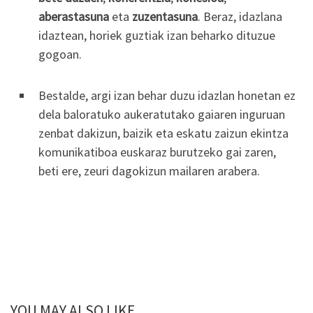
aberastasuna
eta
zuzentasuna
. Beraz, idazlana
idaztean, horiek guztiak izan beharko dituzue
gogoan.
Bestalde, argi izan behar duzu idazlan honetan ez
dela baloratuko aukeratutako gaiaren inguruan
zenbat dakizun, baizik eta eskatu zaizun ekintza
komunikatiboa euskaraz burutzeko gai zaren,
beti ere, zeuri dagokizun mailaren arabera.
YOU MAY ALSO LIKE