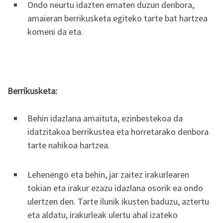
Ondo neurtu idazten ematen duzun denbora,
amaieran berrikusketa egiteko tarte bat hartzea
komeni da eta.
Berrikusketa:
Behin idazlana amaituta, ezinbestekoa da
idatzitakoa berrikustea eta horretarako denbora
tarte nahikoa hartzea.
Lehenengo eta behin, jar zaitez irakurlearen
tokian eta irakur ezazu idazlana osorik ea ondo
ulertzen den. Tarte ilunik ikusten baduzu, aztertu
eta aldatu, irakurleak ulertu ahal izateko