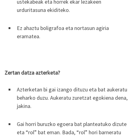
ustekabeak eta horrek ekar lezakeen
urduritasuna ekiditeko.
Ez ahaztu boligrafoa eta nortasun agiria
eramatea.
Zertan datza azterketa?
Azterketan bi gai izango dituzu eta bat aukeratu
beharko duzu. Aukeratu zuretzat egokiena dena,
jakina.
Gai horri buruzko egoera bat planteatuko dizute
eta “rol” bat eman. Bada, “rol” hori barneratu