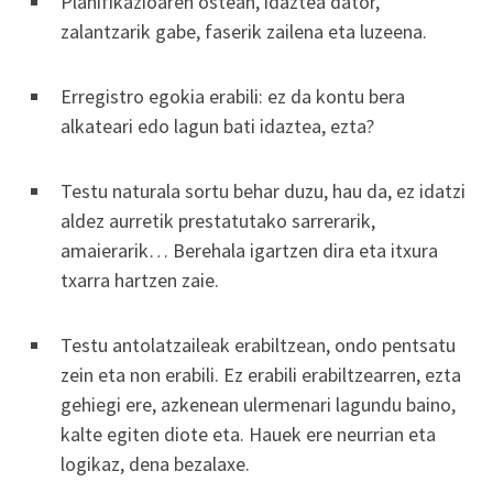
Planifikazioaren ostean, idaztea dator,
zalantzarik gabe, faserik zailena eta luzeena.
Erregistro egokia erabili: ez da kontu bera
alkateari edo lagun bati idaztea, ezta?
Testu naturala sortu behar duzu, hau da, ez idatzi
aldez aurretik prestatutako sarrerarik,
amaierarik… Berehala igartzen dira eta itxura
txarra hartzen zaie.
Testu antolatzaileak erabiltzean, ondo pentsatu
zein eta non erabili. Ez erabili erabiltzearren, ezta
gehiegi ere, azkenean ulermenari lagundu baino,
kalte egiten diote eta. Hauek ere neurrian eta
logikaz, dena bezalaxe.