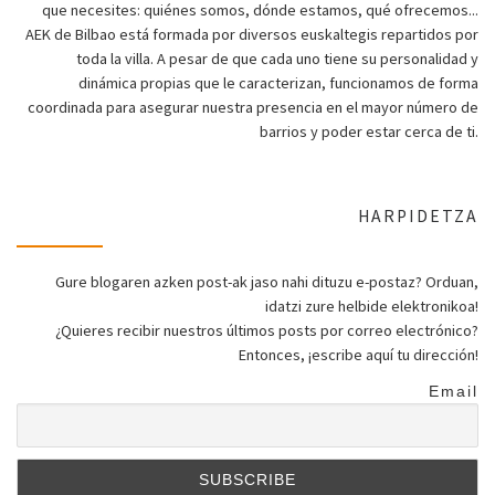
que necesites: quiénes somos, dónde estamos, qué ofrecemos...
AEK de Bilbao está formada por diversos euskaltegis repartidos por
toda la villa. A pesar de que cada uno tiene su personalidad y
dinámica propias que le caracterizan, funcionamos de forma
coordinada para asegurar nuestra presencia en el mayor número de
barrios y poder estar cerca de ti.
HARPIDETZA
Gure blogaren azken post-ak jaso nahi dituzu e-postaz? Orduan,
idatzi zure helbide elektronikoa!
¿Quieres recibir nuestros últimos posts por correo electrónico?
Entonces, ¡escribe aquí tu dirección!
Email