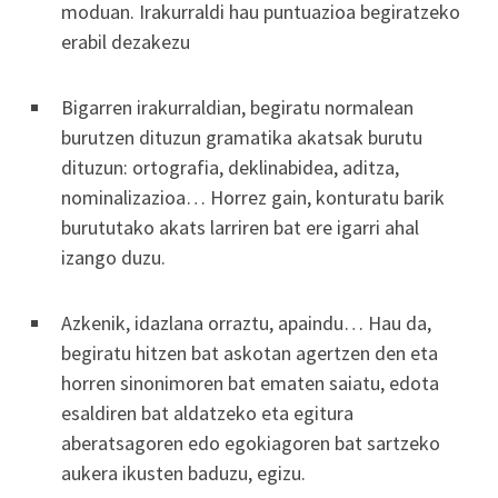
moduan. Irakurraldi hau puntuazioa begiratzeko
erabil dezakezu
Bigarren irakurraldian, begiratu normalean
burutzen dituzun gramatika akatsak burutu
dituzun: ortografia, deklinabidea, aditza,
nominalizazioa… Horrez gain, konturatu barik
burututako akats larriren bat ere igarri ahal
izango duzu.
Azkenik, idazlana orraztu, apaindu… Hau da,
begiratu hitzen bat askotan agertzen den eta
horren sinonimoren bat ematen saiatu, edota
esaldiren bat aldatzeko eta egitura
aberatsagoren edo egokiagoren bat sartzeko
aukera ikusten baduzu, egizu.