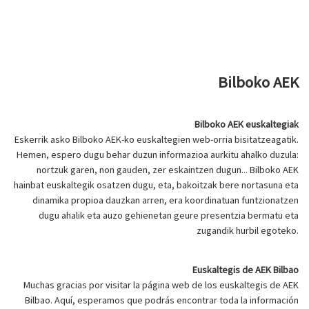
Bilboko AEK
Bilboko AEK euskaltegiak
Eskerrik asko Bilboko AEK-ko euskaltegien web-orria bisitatzeagatik.
Hemen, espero dugu behar duzun informazioa aurkitu ahalko duzula:
nortzuk garen, non gauden, zer eskaintzen dugun... Bilboko AEK
hainbat euskaltegik osatzen dugu, eta, bakoitzak bere nortasuna eta
dinamika propioa dauzkan arren, era koordinatuan funtzionatzen
dugu ahalik eta auzo gehienetan geure presentzia bermatu eta
zugandik hurbil egoteko.
Euskaltegis de AEK Bilbao
Muchas gracias por visitar la página web de los euskaltegis de AEK
Bilbao. Aquí, esperamos que podrás encontrar toda la información