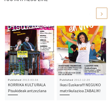
Published
2013-03-04
Published
2012-12-20
KORRIKA KULTURALA
Ikasi Euskara!!! NEGUKO
Pisukideak antzezlana
matrikulazioa ZABALIK!