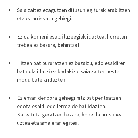
Saia zaitez ezagutzen dituzun egiturak erabiltzen
eta ez arriskatu gehiegi.
Ez da komeni esaldi luzeegiak idaztea, horretan
trebea ez bazara, behintzat.
Hitzen bat bururatzen ez bazaizu, edo esaldiren
bat nola idatzi ez badakizu, saia zaitez beste
modu batera idazten.
Ez eman denbora gehiegi hitz bat pentsatzen
edota esaldi edo lerroalde bat idazten.
Kateatuta geratzen bazara, hobe da hutsunea
uztea eta amaieran egitea.