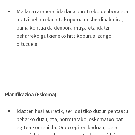
Mailaren arabera, idazlana burutzeko denbora eta
idatzi beharreko hitz kopurua desberdinak dira,
baina kontua da denbora muga eta idatzi
beharreko gutxieneko hitz kopurua izango
dituzuela.
Planifikazioa (Eskema):
Idazten hasi aurretik, zer idatziko duzun pentsatu
beharko duzu, eta, horretarako, eskematxo bat
egitea komeni da. Ondo egiten baduzu, ideia