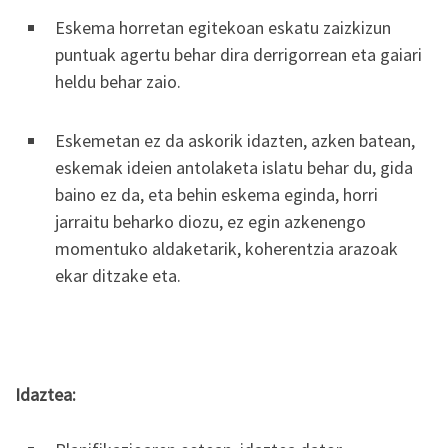
Eskema horretan egitekoan eskatu zaizkizun
puntuak agertu behar dira derrigorrean eta gaiari
heldu behar zaio.
Eskemetan ez da askorik idazten, azken batean,
eskemak ideien antolaketa islatu behar du, gida
baino ez da, eta behin eskema eginda, horri
jarraitu beharko diozu, ez egin azkenengo
momentuko aldaketarik, koherentzia arazoak
ekar ditzake eta.
Idaztea: