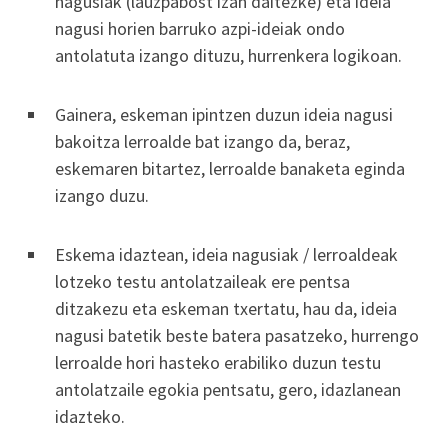
nagusiak (lauzpabost izan daitezke) eta ideia
nagusi horien barruko azpi-ideiak ondo
antolatuta izango dituzu, hurrenkera logikoan.
Gainera, eskeman ipintzen duzun ideia nagusi
bakoitza lerroalde bat izango da, beraz,
eskemaren bitartez, lerroalde banaketa eginda
izango duzu.
Eskema idaztean, ideia nagusiak / lerroaldeak
lotzeko testu antolatzaileak ere pentsa
ditzakezu eta eskeman txertatu, hau da, ideia
nagusi batetik beste batera pasatzeko, hurrengo
lerroalde hori hasteko erabiliko duzun testu
antolatzaile egokia pentsatu, gero, idazlanean
idazteko.