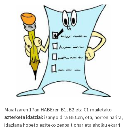
Maiatzaren 17an HABEren B1, B2 eta C1 mailetako
azterketa idatziak
izango dira BECen, eta, horren harira,
idazlana hobeto egiteko zenbait ohar eta aholku ekarri