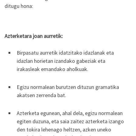
ditugu hona:
Azterketara joan aurretik:
Birpasatu aurretik idatzitako idazlanak eta
idazlan horietan izandako gabeziak eta
irakasleak emandako aholkuak.
Egizu normalean burutzen dituzun gramatika
akatsen zerrenda bat.
Azterketa egunean, ahal dela, egizu normalean
egiten duzuna, eta saia zaitez azterketa izango
den tokira lehenago heltzen, azken uneko