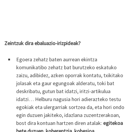
Zeintzuk dira ebaluazio-irizpideak?
Egoera zehatz baten aurrean ekintza
komunikatibo zehatz bat burutzeko eskatuko
zaizu, adibidez, azken oporrak kontatu, txikitako
jolasak eta gaur egungoak alderatu, toki bat
deskribatu, gutun bat idatzi, iritzi-artikulua
idatzi… Helburu nagusia hori adierazteko testu
egokiak eta ulergarriak sortzea da, eta hori ondo
egin duzuen jakiteko, idazlana zuzentzerakoan,
bost dira kontuan hartzen diren atalak:
egitekoa
bete duzuen
,
koherentzia
,
kohesioa
,