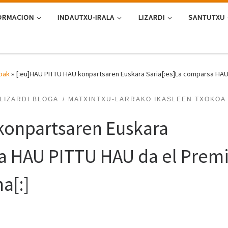
ORMACION
INDAUTXU-IRALA
LIZARDI
SANTUTXU
oak
»
[:eu]HAU PITTU HAU konpartsaren Euskara Saria[:es]La comparsa HAU 
LIZARDI BLOGA
MATXINTXU-LARRAKO IKASLEEN TXOKOA
konpartsaren Euskara
sa HAU PITTU HAU da el Prem
a[:]