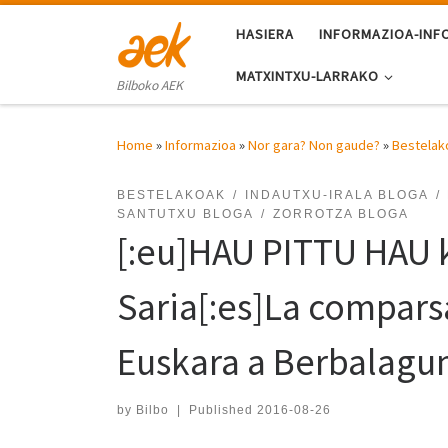
Skip to content
HASIERA
INFORMAZIOA-INF
MATXINTXU-LARRAKO
Bilboko AEK
Home
»
Informazioa
»
Nor gara? Non gaude?
»
Bestelak
BESTELAKOAK
INDAUTXU-IRALA BLOGA
SANTUTXU BLOGA
ZORROTZA BLOGA
[:eu]HAU PITTU HAU 
Saria[:es]La compar
Euskara a Berbalagun
by
Bilbo
|
Published
2016-08-26