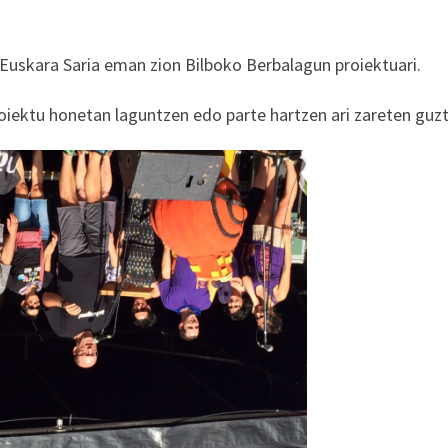
skara Saria eman zion Bilboko Berbalagun proiektuari.
ktu honetan laguntzen edo parte hartzen ari zareten guzti