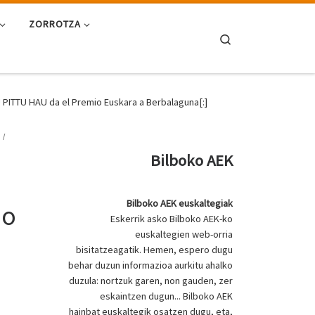
ZORROTZA
Search
PITTU HAU da el Premio Euskara a Berbalaguna[:]
Bilboko AEK
Bilboko AEK euskaltegiak
io
Eskerrik asko Bilboko AEK-ko
euskaltegien web-orria
bisitatzeagatik. Hemen, espero dugu
behar duzun informazioa aurkitu ahalko
duzula: nortzuk garen, non gauden, zer
eskaintzen dugun... Bilboko AEK
hainbat euskaltegik osatzen dugu, eta,