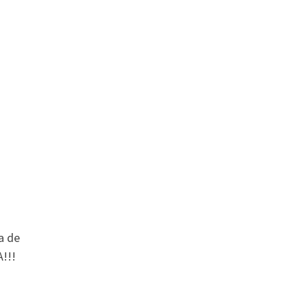
a de
!!!