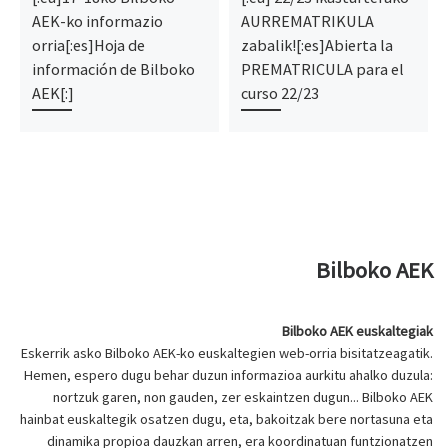
AEK-ko informazio
AURREMATRIKULA
orria[:es]Hoja de
zabalik![:es]Abierta la
información de Bilboko
PREMATRICULA para el
AEK[:]
curso 22/23
Bilboko AEK
Bilboko AEK euskaltegiak
Eskerrik asko Bilboko AEK-ko euskaltegien web-orria bisitatzeagatik.
Hemen, espero dugu behar duzun informazioa aurkitu ahalko duzula:
nortzuk garen, non gauden, zer eskaintzen dugun... Bilboko AEK
hainbat euskaltegik osatzen dugu, eta, bakoitzak bere nortasuna eta
dinamika propioa dauzkan arren, era koordinatuan funtzionatzen