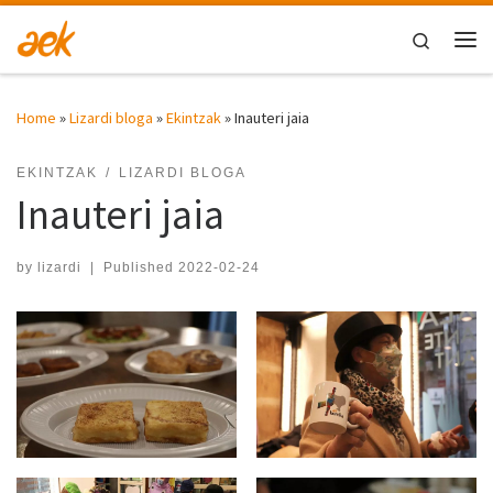
Skip to content
Search
Me
Home
»
Lizardi bloga
»
Ekintzak
»
Inauteri jaia
EKINTZAK
LIZARDI BLOGA
Inauteri jaia
by
lizardi
|
Published
2022-02-24