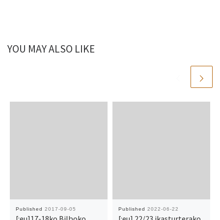
YOU MAY ALSO LIKE
Published
2017-09-05
Published
2022-06-22
[:eu]17-18ko Bilboko
[:eu] 22/23 ikasturterako