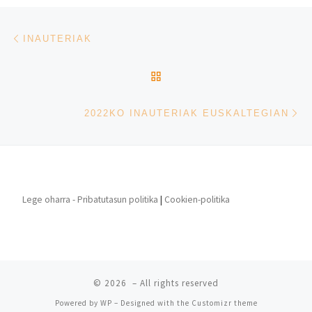
Post navigation
Previous post
INAUTERIAK
BACK TO POST LIST
Ne
2022KO INAUTERIAK EUSKALTEGIAN
Lege oharra - Pribatutasun politika
|
Cookien-politika
© 2026
– All rights reserved
Powered by
WP
– Designed with the
Customizr theme