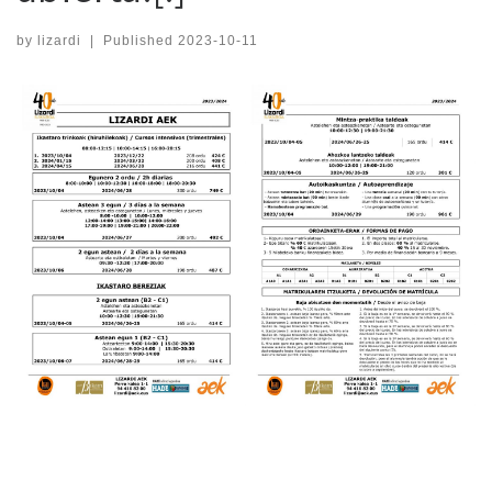
by
lizardi
|
Published
2023-10-11