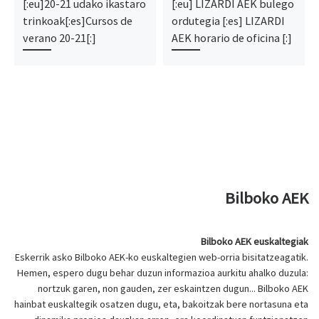
[:eu]20-21 udako ikastaro
[:eu] LIZARDI AEK bulego
trinkoak[:es]Cursos de
ordutegia [:es] LIZARDI
verano 20-21[:]
AEK horario de oficina [:]
Bilboko AEK
Bilboko AEK euskaltegiak
Eskerrik asko Bilboko AEK-ko euskaltegien web-orria bisitatzeagatik.
Hemen, espero dugu behar duzun informazioa aurkitu ahalko duzula:
nortzuk garen, non gauden, zer eskaintzen dugun... Bilboko AEK
hainbat euskaltegik osatzen dugu, eta, bakoitzak bere nortasuna eta