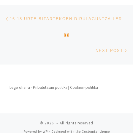
Post navigation
Previous post
16-18 URTE BITARTEKOEN DIRULAGUNTZA-LERRO BERRIA, C1 MAILA DOAN PRESTATZEKO
BACK TO POST LIST
Ne
NEXT POST
Lege oharra - Pribatutasun politika
|
Cookien-politika
© 2026
– All rights reserved
Powered by
WP
– Designed with the
Customizr theme