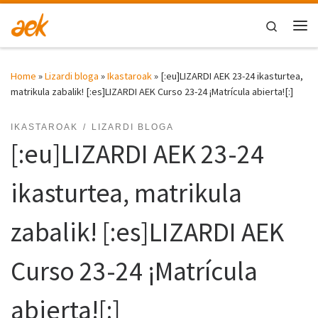
Skip to content
Search
Me
Home
»
Lizardi bloga
»
Ikastaroak
»
[:eu]LIZARDI AEK 23-24 ikasturtea,
matrikula zabalik! [:es]LIZARDI AEK Curso 23-24 ¡Matrícula abierta![:]
IKASTAROAK
LIZARDI BLOGA
[:eu]LIZARDI AEK 23-24
ikasturtea, matrikula
zabalik! [:es]LIZARDI AEK
Curso 23-24 ¡Matrícula
abierta![:]