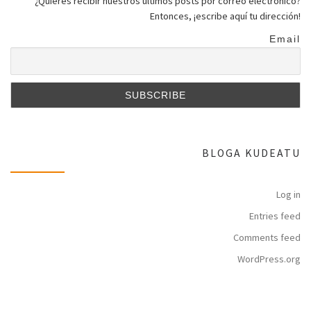
¿Quieres recibir nuestros últimos posts por correo electrónico?
Entonces, ¡escribe aquí tu dirección!
Email
BLOGA KUDEATU
Log in
Entries feed
Comments feed
WordPress.org