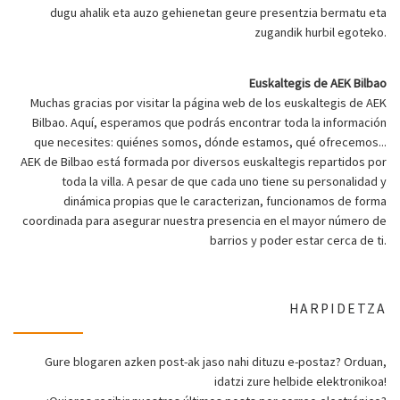
dugu ahalik eta auzo gehienetan geure presentzia bermatu eta
zugandik hurbil egoteko.
Euskaltegis de AEK Bilbao
Muchas gracias por visitar la página web de los euskaltegis de AEK
Bilbao. Aquí, esperamos que podrás encontrar toda la información
que necesites: quiénes somos, dónde estamos, qué ofrecemos...
AEK de Bilbao está formada por diversos euskaltegis repartidos por
toda la villa. A pesar de que cada uno tiene su personalidad y
dinámica propias que le caracterizan, funcionamos de forma
coordinada para asegurar nuestra presencia en el mayor número de
barrios y poder estar cerca de ti.
HARPIDETZA
Gure blogaren azken post-ak jaso nahi dituzu e-postaz? Orduan,
idatzi zure helbide elektronikoa!