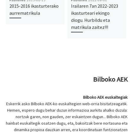
Published
2015-06-15
Published
2022-09-02
2015-2016 ikasturterako
Irailaren 7an 2022-2023
aurrematrikula
ikasturteari ekingo
diogu. Hurbildu eta
matrikula zaitez!!!
Bilboko AEK
Bilboko AEK euskaltegiak
Eskerrik asko Bilboko AEK-ko euskaltegien web-orria bisitatzeagatik.
Hemen, espero dugu behar duzun informazioa aurkitu ahalko duzula:
nortzuk garen, non gauden, zer eskaintzen dugun... Bilboko AEK
hainbat euskaltegik osatzen dugu, eta, bakoitzak bere nortasuna eta
dinamika propioa dauzkan arren, era koordinatuan funtzionatzen