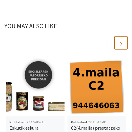
YOU MAY ALSO LIKE
Published
2015-05-15
Published
2015-10-01
Eskutik eskura:
C2(4.maila) prestatzeko