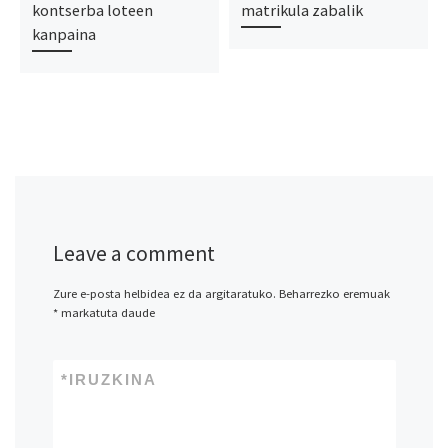
kontserba loteen
matrikula zabalik
kanpaina
Leave a comment
Zure e-posta helbidea ez da argitaratuko.
Beharrezko eremuak
*
markatuta daude
*
IRUZKINA