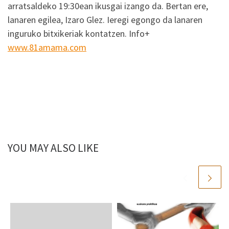
arratsaldeko 19:30ean ikusgai izango da. Bertan ere,
lanaren egilea, Izaro Glez. Ieregi egongo da lanaren
inguruko bitxikeriak kontatzen. Info+
www.81amama.com
YOU MAY ALSO LIKE