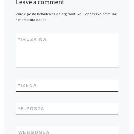
Leave a comment
Zure e-posta helbidea ez da argitaratuko.
Beharrezko eremuak
*
markatuta daude
*
IRUZKINA
*
IZENA
*
E-POSTA
WEBGUNEA