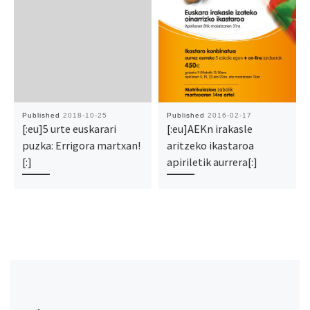
Published
2018-10-25
Published
2016-02-17
[:eu]5 urte euskarari
[:eu]AEKn irakasle
puzka: Errigora martxan!
aritzeko ikastaroa
[:]
apiriletik aurrera[:]