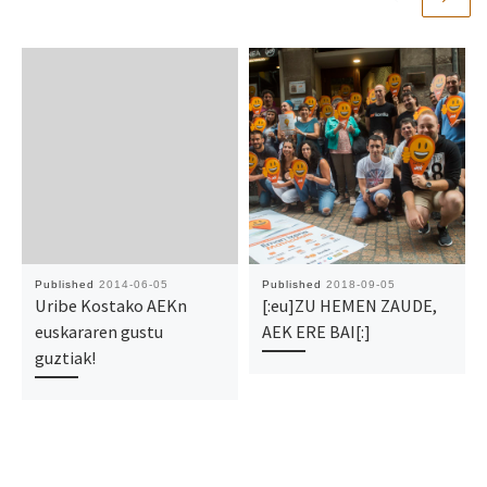
Published
2014-06-05
Published
2018-09-05
Uribe Kostako AEKn
[:eu]ZU HEMEN ZAUDE,
euskararen gustu
AEK ERE BAI[:]
guztiak!