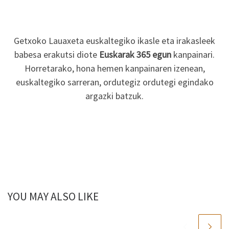
Getxoko Lauaxeta euskaltegiko ikasle eta irakasleek
babesa erakutsi diote
Euskarak 365 egun
kanpainari.
Horretarako, hona hemen kanpainaren izenean,
euskaltegiko sarreran, ordutegiz ordutegi egindako
argazki batzuk.
YOU MAY ALSO LIKE