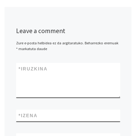
Leave a comment
Zure e-posta helbidea ez da argitaratuko.
Beharrezko eremuak
*
markatuta daude
*
IRUZKINA
*
IZENA