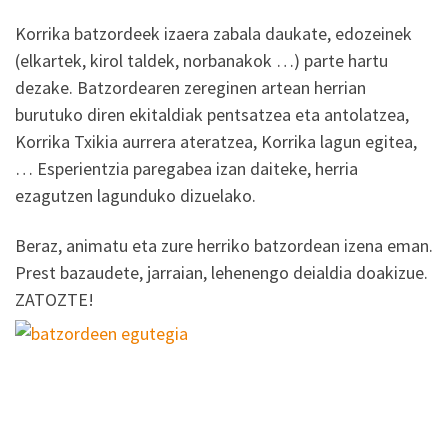
Korrika batzordeek izaera zabala daukate, edozeinek
(elkartek, kirol taldek, norbanakok …) parte hartu
dezake. Batzordearen zereginen artean herrian
burutuko diren ekitaldiak pentsatzea eta antolatzea,
Korrika Txikia aurrera ateratzea, Korrika lagun egitea,
… Esperientzia paregabea izan daiteke, herria
ezagutzen lagunduko dizuelako.
Beraz, animatu eta zure herriko batzordean izena eman.
Prest bazaudete, jarraian, lehenengo deialdia doakizue.
ZATOZTE!