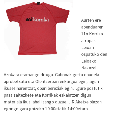
Aurten ere
abenduaren
11n Korrika
arropak
Leioan
ospatuko den
Leioako
Nekazal
Azokara eramango ditugu. Gabonak gertu daudela
aprobetxatu eta Olentzeroari enkargua egin, lagun
ikusezinarentzat, opari bereziak egin…gure postutik
pasa zaitezkete eta Korrikak eskaintzen digun
materiala ikusi ahal izango duzue. J.R.Aketxe plazan
egongo gara goizeko 10:00etatik 14:00etara.