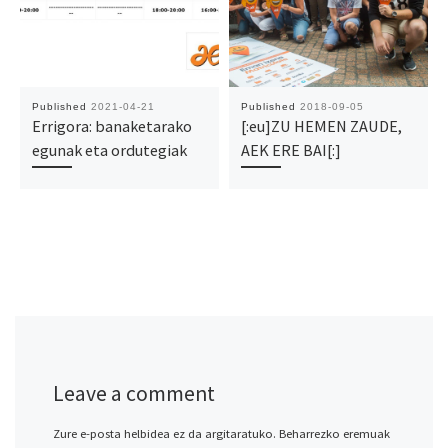
Published
2021-04-21
Published
2018-09-05
Errigora: banaketarako
[:eu]ZU HEMEN ZAUDE,
egunak eta ordutegiak
AEK ERE BAI[:]
Leave a comment
Zure e-posta helbidea ez da argitaratuko.
Beharrezko eremuak