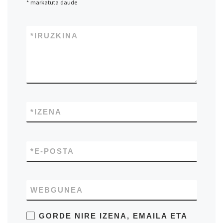
*
markatuta daude
*
IRUZKINA
*
IZENA
*
E-POSTA
WEBGUNEA
GORDE NIRE IZENA, EMAILA ETA