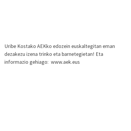
Uribe Kostako AEKko edozein euskaltegitan eman
dezakezu izena trinko eta barnetegietan! Eta
informazio gehiago: www.aek.eus