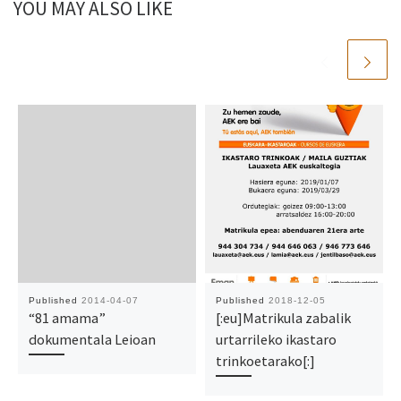
YOU MAY ALSO LIKE
Published
2014-04-07
Published
2018-12-05
“81 amama”
[:eu]Matrikula zabalik
dokumentala Leioan
urtarrileko ikastaro
trinkoetarako[:]