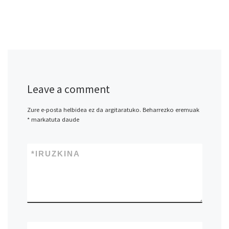
Leave a comment
Zure e-posta helbidea ez da argitaratuko.
Beharrezko eremuak
*
markatuta daude
*
IRUZKINA