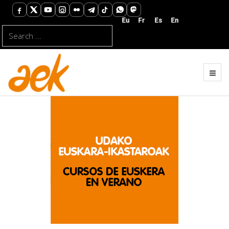
Search
...