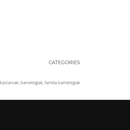
CATEGORIES
kastaroak, barnetegiak, familia barnetegiak