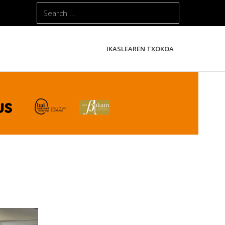
Search
...
IKASLEAREN TXOKOA