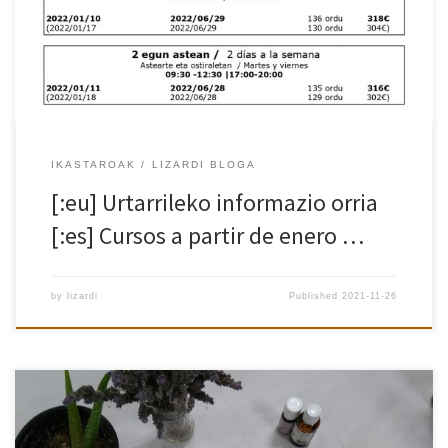
IKASTAROAK
LIZARDI BLOGA
[:eu] Urtarrileko informazio orria
[:es] Cursos a partir de enero …
by
lizardi
Published
2021-11-26