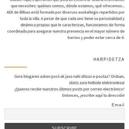
que necesites: quiénes somos, dónde estamos, qué ofrecemos...
AEK de Bilbao está formada por diversos euskaltegis repartidos por
toda la villa. A pesar de que cada uno tiene su personalidad y
dinámica propias que le caracterizan, funcionamos de forma
coordinada para asegurar nuestra presencia en el mayor número de
barrios y poder estar cerca de ti.
HARPIDETZA
Gure blogaren azken post-ak jaso nahi dituzu e-postaz? Orduan,
idatzi zure helbide elektronikoa!
¿Quieres recibir nuestros últimos posts por correo electrónico?
Entonces, ¡escribe aquí tu dirección!
Email