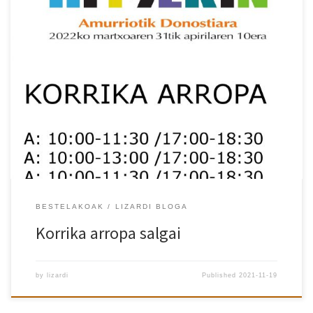
Lizardi AEK euskaltegian KORRIKA materiala dugu salgai. ADI!
Ordutegiz kanpo ez da erosteko aukerarik egongo. Kontuan izan,
hala ere, Santa Maria kalean KORRIKA DENDA dugula (ostegun eta
ostiraletan 17etatik 20etara eta larunbatetan 10:30-13:30 eta
17:00-20:00)
BESTELAKOAK
LIZARDI BLOGA
Korrika arropa salgai
by
lizardi
Published
2021-11-19