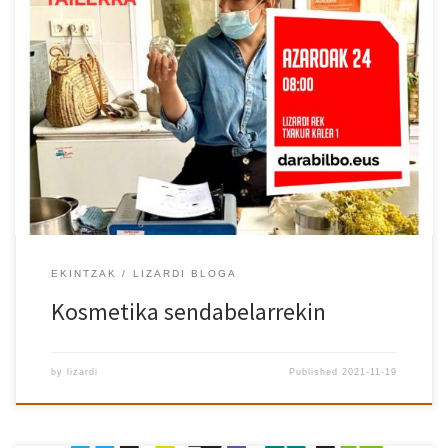
Asteazkenean, azaroaren 24an, @Atelierlora-k sendabelarrekin
kosmetika egiten irakatsiko digu. Eman izena www.darabilbo.eus-
en!
EKINTZAK
LIZARDI BLOGA
Kosmetika sendabelarrekin
by
lizardi
Published
2021-11-19