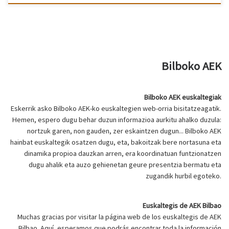
Bilboko AEK
Bilboko AEK euskaltegiak
Eskerrik asko Bilboko AEK-ko euskaltegien web-orria bisitatzeagatik.
Hemen, espero dugu behar duzun informazioa aurkitu ahalko duzula:
nortzuk garen, non gauden, zer eskaintzen dugun... Bilboko AEK
hainbat euskaltegik osatzen dugu, eta, bakoitzak bere nortasuna eta
dinamika propioa dauzkan arren, era koordinatuan funtzionatzen
dugu ahalik eta auzo gehienetan geure presentzia bermatu eta
zugandik hurbil egoteko.
Euskaltegis de AEK Bilbao
Muchas gracias por visitar la página web de los euskaltegis de AEK
Bilbao. Aquí, esperamos que podrás encontrar toda la información