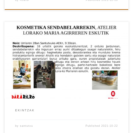
by
lizardi
Published
2021-11-18
EKINTZAK
by
santutxu
Published
2021-10-22