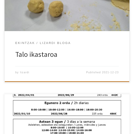
EKINTZAK
LIZARDI BLOGA
Talo ikastaroa
by
lizardi
Published
2021-12-23