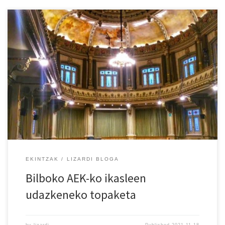
EKINTZAK
LIZARDI BLOGA
Bilboko AEK-ko ikasleen
udazkeneko topaketa