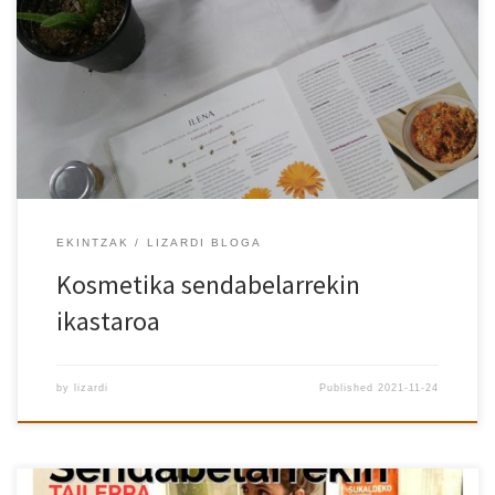
Ederra izan da gaur Mariak eman digun ikastaroa! Sendabelar eta
inguruan ditugun produktu naturalekin munduko krema
hidratatzailerik onena omen dena egiten ikasi dugu.
EKINTZAK
LIZARDI BLOGA
Kosmetika sendabelarrekin
ikastaroa
by
lizardi
Published
2021-11-24