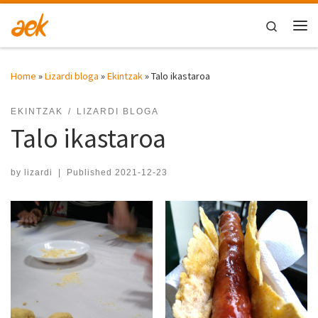
Skip to content
Search
Me
Home
»
Lizardi bloga
»
Ekintzak
»
Talo ikastaroa
EKINTZAK
LIZARDI BLOGA
Talo ikastaroa
by
lizardi
|
Published
2021-12-23