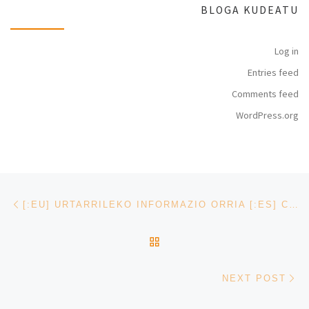
BLOGA KUDEATU
Log in
Entries feed
Comments feed
WordPress.org
Post navigation
Previous post
[:EU] URTARRILEKO INFORMAZIO ORRIA [:ES] CURSOS A PARTIR DE ENERO [:]
BACK TO POST LIST
Ne
NEXT POST