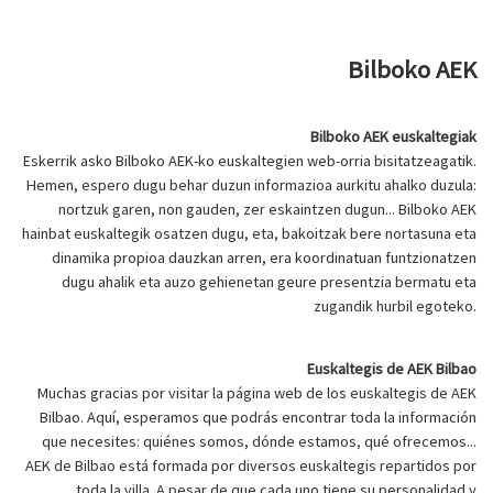
Bilboko AEK
Bilboko AEK euskaltegiak
Eskerrik asko Bilboko AEK-ko euskaltegien web-orria bisitatzeagatik.
Hemen, espero dugu behar duzun informazioa aurkitu ahalko duzula:
nortzuk garen, non gauden, zer eskaintzen dugun... Bilboko AEK
hainbat euskaltegik osatzen dugu, eta, bakoitzak bere nortasuna eta
dinamika propioa dauzkan arren, era koordinatuan funtzionatzen
dugu ahalik eta auzo gehienetan geure presentzia bermatu eta
zugandik hurbil egoteko.
Euskaltegis de AEK Bilbao
Muchas gracias por visitar la página web de los euskaltegis de AEK
Bilbao. Aquí, esperamos que podrás encontrar toda la información
que necesites: quiénes somos, dónde estamos, qué ofrecemos...
AEK de Bilbao está formada por diversos euskaltegis repartidos por
toda la villa. A pesar de que cada uno tiene su personalidad y