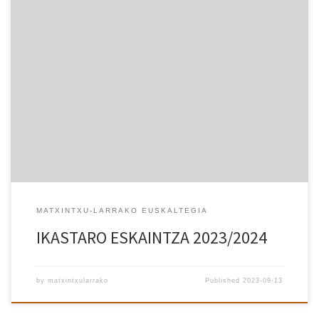
MATXINTXU-LARRAKO EUSKALTEGIA
IKASTARO ESKAINTZA 2023/2024
by
matxintxularrako
Published
2023-09-13