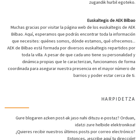
zugandik hurbil egoteko.
Euskaltegis de AEK Bilbao
Muchas gracias por visitar la página web de los euskaltegis de AEK
Bilbao. Aquí, esperamos que podrás encontrar toda la información
que necesites: quiénes somos, dónde estamos, qué ofrecemos...
AEK de Bilbao está formada por diversos euskaltegis repartidos por
toda la villa. A pesar de que cada uno tiene su personalidad y
dinámica propias que le caracterizan, funcionamos de forma
coordinada para asegurar nuestra presencia en el mayor número de
barrios y poder estar cerca de ti.
HARPIDETZA
Gure blogaren azken post-ak jaso nahi dituzu e-postaz? Orduan,
idatzi zure helbide elektronikoa!
¿Quieres recibir nuestros últimos posts por correo electrónico?
Entonces, ¡escribe aquí tu dirección!