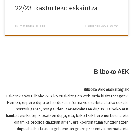
22/23 ikasturteko eskaintza
by
matxintxularrako
Published
2022-09-09
Bilboko AEK
Bilboko AEK euskaltegiak
Eskerrik asko Bilboko AEK-ko euskaltegien web-orria bisitatzeagatik.
Hemen, espero dugu behar duzun informazioa aurkitu ahalko duzula:
nortzuk garen, non gauden, zer eskaintzen dugun... Bilboko AEK
hainbat euskaltegik osatzen dugu, eta, bakoitzak bere nortasuna eta
dinamika propioa dauzkan arren, era koordinatuan funtzionatzen
dugu ahalik eta auzo gehienetan geure presentzia bermatu eta