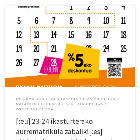
[:eu]Ekainaren 28ra arte, 23-24 ikasturterako aurrematrikula
egiteko aukera izango duzue.
https://www.aek.eus/aurrematrikula/[:es] Tenéis hasta el 28 de
junio para hacer la prematrícula. ¡Está llena de ventajas!
https://www.aek.eus/aurrematrikula/ [:]
INFORMAZIOA
INFORMAZIOA
LIZARDI BLOGA
MATXINTXU-LARRAKO
SANTUTXU BLOGA
ZORROTZA BLOGA
[:eu] 23-24 ikasturterako
aurrematrikula zabalik![:es]