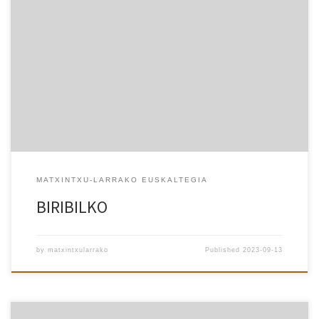
BILBOKO MERKATARI ETA OSTALARIENTZAT EUSKARA IKASTAROEN
ESKAINTZA OFERTA DE CURSOS DE EUSKERA PARA EL COMERCIO Y
LA HOSTELERÍA DE BILBAO
MATXINTXU-LARRAKO EUSKALTEGIA
BIRIBILKO
by
matxintxularrako
Published
2023-09-13