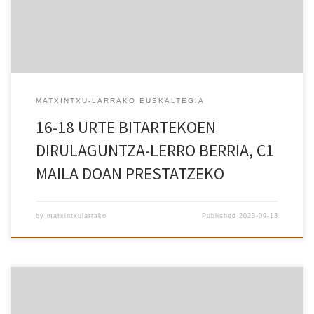
MATXINTXU-LARRAKO EUSKALTEGIA
16-18 URTE BITARTEKOEN
DIRULAGUNTZA-LERRO BERRIA, C1
MAILA DOAN PRESTATZEKO
by
matxintxularrako
Published
2023-09-13