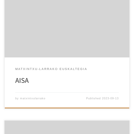
EUSKARARA HURBILTZEKO HARRERA IKASTAROA CURSO DE EUSKERA
PARA MIGRANTES
MATXINTXU-LARRAKO EUSKALTEGIA
AISA
by
matxintxularrako
Published
2023-09-13