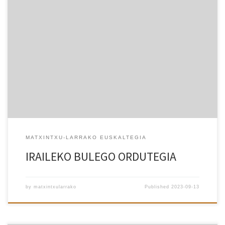
MATXINTXU-LARRAKO EUSKALTEGIA
IRAILEKO BULEGO ORDUTEGIA
by
matxintxularrako
Published
2023-09-13