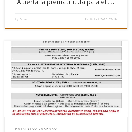
¡Abierta la prematrícula para el …
by
Bilbo
Published
2023-05-19
MATXINTXU-LARRAKO