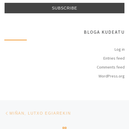
BLOGA KUDEATU
Log in
Entries feed
Comments feed
WordPress.org
Post navigation
Previous post
MIÑAN, LUTXO EGIAREKIN
BACK TO POST LIST