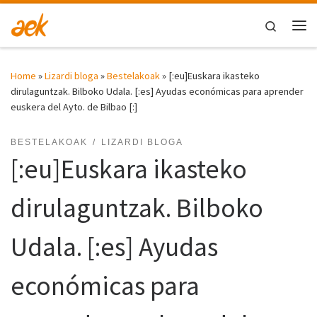
Skip to content
Search
Me
Home
»
Lizardi bloga
»
Bestelakoak
»
[:eu]Euskara ikasteko
dirulaguntzak. Bilboko Udala. [:es] Ayudas económicas para aprender
euskera del Ayto. de Bilbao [:]
BESTELAKOAK
LIZARDI BLOGA
[:eu]Euskara ikasteko
dirulaguntzak. Bilboko
Udala. [:es] Ayudas
económicas para