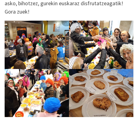
asko, bihotzez, gurekin euskaraz disfrutatzeagatik!
Gora zuek!