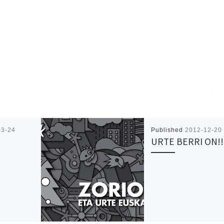
03-24
Published
2012-12-20
URTE BERRI ON!!