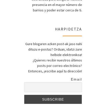
presencia en el mayor número de
barrios y poder estar cerca de ti.
HARPIDETZA
Gure blogaren azken post-ak jaso nahi
dituzu e-postaz? Orduan, idatzi zure
helbide elektronikoa!
¿Quieres recibir nuestros últimos
posts por correo electrónico?
Entonces, ¡escribe aquí tu dirección!
Email