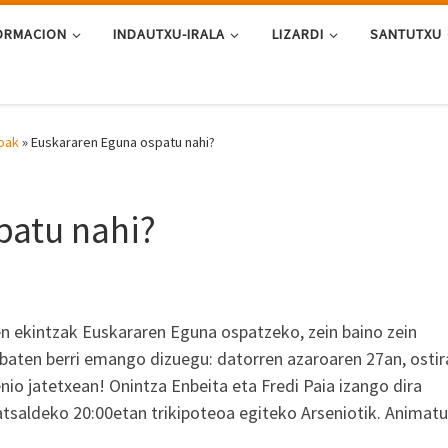
ORMACION
INDAUTXU-IRALA
LIZARDI
SANTUTXU
oak
»
Euskararen Eguna ospatu nahi?
patu nahi?
n ekintzak Euskararen Eguna ospatzeko, zein baino zein
baten berri emango dizuegu: datorren azaroaren 27an, ostir
nio jatetxean! Onintza Enbeita eta Fredi Paia izango dira
rratsaldeko 20:00etan trikipoteoa egiteko Arseniotik. Animat