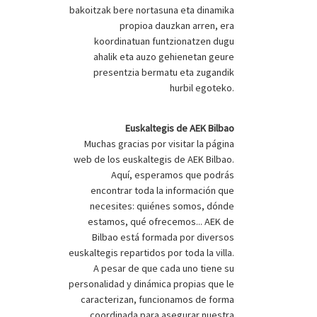
bakoitzak bere nortasuna eta dinamika
propioa dauzkan arren, era
koordinatuan funtzionatzen dugu
ahalik eta auzo gehienetan geure
presentzia bermatu eta zugandik
hurbil egoteko.
Euskaltegis de AEK Bilbao
Muchas gracias por visitar la página
web de los euskaltegis de AEK Bilbao.
Aquí, esperamos que podrás
encontrar toda la información que
necesites: quiénes somos, dónde
estamos, qué ofrecemos... AEK de
Bilbao está formada por diversos
euskaltegis repartidos por toda la villa.
A pesar de que cada uno tiene su
personalidad y dinámica propias que le
caracterizan, funcionamos de forma
coordinada para asegurar nuestra