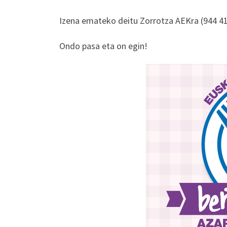
Izena emateko deitu Zorrotza AEKra (944 41
Ondo pasa eta on egin!