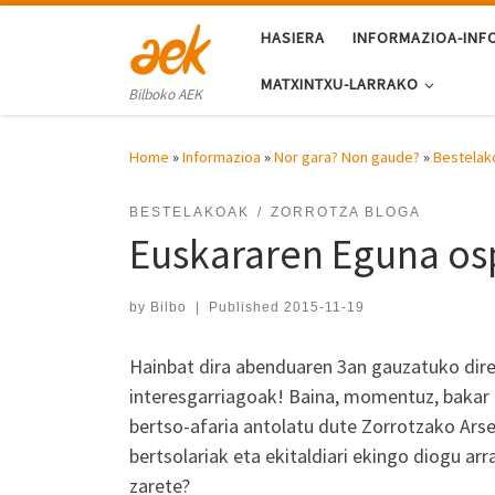
Skip to content
HASIERA
INFORMAZIOA-INF
MATXINTXU-LARRAKO
Bilboko AEK
Home
»
Informazioa
»
Nor gara? Non gaude?
»
Bestelak
BESTELAKOAK
ZORROTZA BLOGA
Euskararen Eguna os
by
Bilbo
|
Published
2015-11-19
Hainbat dira abenduaren 3an gauzatuko dire
interesgarriagoak! Baina, momentuz, bakar 
bertso-afaria antolatu dute Zorrotzako Arse
bertsolariak eta ekitaldiari ekingo diogu a
zarete?