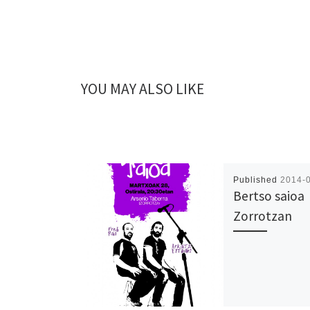
YOU MAY ALSO LIKE
Published
2014-
Bertso saioa
Zorrotzan