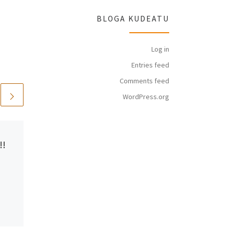
BLOGA KUDEATU
Log in
Entries feed
Comments feed
WordPress.org
Published
2014-05-30
!!
Aste honetako
kronikak Bilboko
AEK-ko zenbait
euskaltegitan
LEGION CONDOR-i buruzko
hitzaldia Santutxuko AEKn