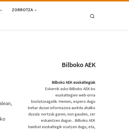
ZORROTZA
Search
Bilboko AEK
Bilboko AEK euskaltegiak
Eskerrik asko Bilboko AEK-ko
euskaltegien web-orria
bisitatzeagatik. Hemen, espero dugu
alean,
behar duzun informazioa aurkitu ahalko
duzula: nortzuk garen, non gauden, zer
uko
eskaintzen dugun... Bilboko AEK
hainbat euskaltegik osatzen dugu, eta,