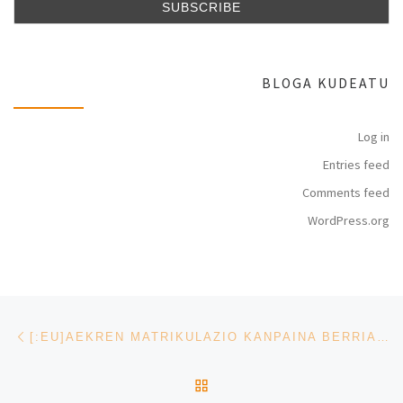
BLOGA KUDEATU
Log in
Entries feed
Comments feed
WordPress.org
Post navigation
Previous post
[:EU]AEKREN MATRIKULAZIO KANPAINA BERRIA: PRENTSAURREKORAKO GONBITA[:ES]PRESENTACIÓN DE LA NUEVA CAMPAÑA DE MATRICULACIÓN DE AEK[:]
BACK TO POST LIST