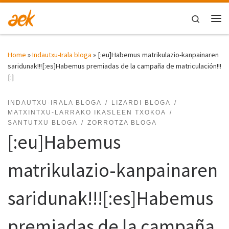
Skip to content
Search
Me
Home
»
Indautxu-Irala bloga
»
[:eu]Habemus matrikulazio-kanpainaren
saridunak!!![:es]Habemus premiadas de la campaña de matriculación!!!
[:]
INDAUTXU-IRALA BLOGA
LIZARDI BLOGA
MATXINTXU-LARRAKO IKASLEEN TXOKOA
SANTUTXU BLOGA
ZORROTZA BLOGA
[:eu]Habemus
matrikulazio-kanpainaren
saridunak!!![:es]Habemus
premiadas de la campaña