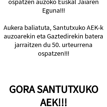
ospatzen auzoko Euskal Jaiaren
Eguna!!!
Aukera baliatuta, Santutxuko AEK-k
auzoarekin eta Gaztedirekin batera
jarraitzen du 50. urteurrena
ospatzen!!!
GORA SANTUTXUKO
AEK!!!