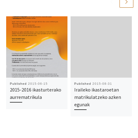
Published
2015-06-15
Published
2015-08-31
2015-2016 ikasturterako
Iraileko ikastaroetan
aurrematrikula
matrikulatzeko azken
egunak