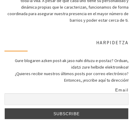
toda la villa. A pesar de que cada uno tiene su personalidad y
dinámica propias que le caracterizan, funcionamos de forma
coordinada para asegurar nuestra presencia en el mayor número de
barrios y poder estar cerca de ti.
HARPIDETZA
Gure blogaren azken post-ak jaso nahi dituzu e-postaz? Orduan,
idatzi zure helbide elektronikoa!
¿Quieres recibir nuestros últimos posts por correo electrónico?
Entonces, ¡escribe aquí tu dirección!
Email