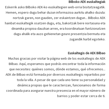
Bilboko AEK euskaltegiak
Eskerrik asko Bilboko AEK-ko euskaltegien web-orria bisitatzeagatik.
Hemen, espero dugu behar duzun informazioa aurkitu ahalko duzula:
nortzuk garen, non gauden, zer eskaintzen dugun... Bilboko AEK
hainbat euskaltegik osatzen dugu, eta, bakoitzak bere nortasuna eta
dinamika propioa dauzkan arren, era koordinatuan funtzionatzen
dugu ahalik eta auzo gehienetan geure presentzia bermatu eta
zugandik hurbil egoteko.
Euskaltegis de AEK Bilbao
Muchas gracias por visitar la página web de los euskaltegis de AEK
Bilbao. Aquí, esperamos que podrás encontrar toda la información
que necesites: quiénes somos, dónde estamos, qué ofrecemos...
AEK de Bilbao está formada por diversos euskaltegis repartidos por
toda la villa. A pesar de que cada uno tiene su personalidad y
dinámica propias que le caracterizan, funcionamos de forma
coordinada para asegurar nuestra presencia en el mayor número de
barrios y poder estar cerca de ti.