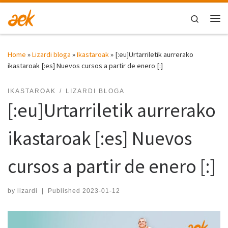
Skip to content
Search
Me
Home
»
Lizardi bloga
»
Ikastaroak
»
[:eu]Urtarriletik aurrerako
ikastaroak [:es] Nuevos cursos a partir de enero [:]
IKASTAROAK
LIZARDI BLOGA
[:eu]Urtarriletik aurrerako
ikastaroak [:es] Nuevos
cursos a partir de enero [:]
by
lizardi
|
Published
2023-01-12