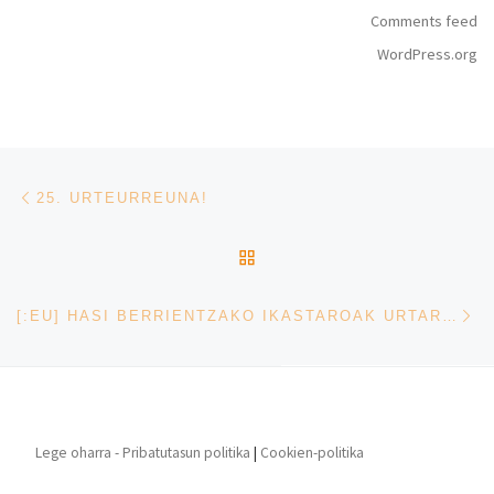
Comments feed
WordPress.org
Post navigation
Previous post
25. URTEURREUNA!
BACK TO POST LIST
Ne
[:EU] HASI BERRIENTZAKO IKASTAROAK URTARRILAREN 16TIK AURRERA [:ES] NUEVOS CURSOS A PARTIR DEL 16 DE ENERO [:]
Lege oharra - Pribatutasun politika
|
Cookien-politika