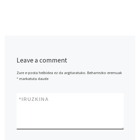
Leave a comment
Zure e-posta helbidea ez da argitaratuko.
Beharrezko eremuak
*
markatuta daude
*
IRUZKINA