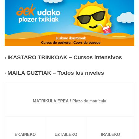
›
IKASTARO TRINKOAK – Cursos intensivos
›
MAILA GUZTIAK – Todos los niveles
MATRIKULA EPEA /
Plazo de matrícula
EKAINEKO
UZTAILEKO
IRAILEKO