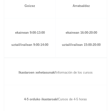
Goizez
Arratsaldez
ekainean 9:00-13:00
ekainean 16:00-20:00
uztail/irailean 9:00-14:00
uztail/irailean 15:00-20:00
Ikastaroen xehetasunak/
Información de los cursos
4-5 orduko ikastaroak/
Cursos de 4-5 horas