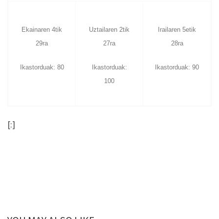
Ekainaren 4tik
Uztailaren 2tik
Irailaren 5etik
29ra
27ra
28ra
Ikastorduak: 80
Ikastorduak:
Ikastorduak: 90
100
[:]