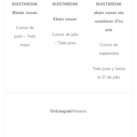
IKASTAROAK
IKASTAROAK
IKASTAROAK
Maiatz osoan
ekain osoan eta
Ekain osoan
uztailaren 27ra
Cursos de
arte
Cursos de julio
junio – Todo
– Todo junio
mayo
Cursos de
septiembre
Todo junio y hasta
el 27 de julio
Ordutegiak/
Horarios