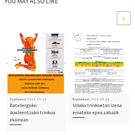
YOU MAY ALSO LIKE
Published
2015-05-18
Published
2015-05-29
Batxilergoko
Udako trinkoetan izena
ikasleentzako trinkoa
emateko epea zabalik
ekainean