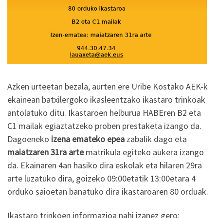
Azken urteetan bezala, aurten ere Uribe Kostako AEK-k
ekainean batxilergoko ikasleentzako ikastaro trinkoak
antolatuko ditu. Ikastaroen helburua HABEren B2 eta
C1 mailak egiaztatzeko proben prestaketa izango da.
Dagoeneko
izena emateko epea
zabalik dago eta
maiatzaren 31ra arte
matrikula egiteko aukera izango
da. Ekainaren 4an hasiko dira eskolak eta hilaren 29ra
arte luzatuko dira, goizeko 09:00etatik 13:00etara 4
orduko saioetan banatuko dira ikastaroaren 80 orduak.
Ikastaro trinkoen informazioa nahi izanez gero: