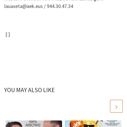
lauaxeta@aek.eus / 944.30.47.34
[:]
YOU MAY ALSO LIKE