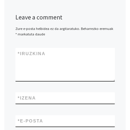
Leave a comment
Zure e-posta helbidea ez da argitaratuko.
Beharrezko eremuak
*
markatuta daude
*
IRUZKINA
*
IZENA
*
E-POSTA