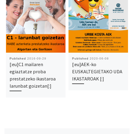
Published
2016-09-29
Published
2020-06-08
[:eu]C1 mailaren
[:eu]AEK-ko
egiaztatze proba
EUSKALTEGIETAKO UDA
prestatzeko ikastaroa
IKASTAROAK [:]
larunbat goizetan[:]