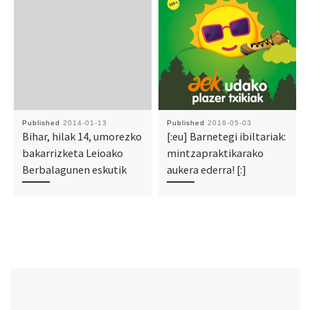
Published
2014-01-13
Published
2018-05-03
Bihar, hilak 14, umorezko
[:eu] Barnetegi ibiltariak:
bakarrizketa Leioako
mintzapraktikarako
Berbalagunen eskutik
aukera ederra! [:]