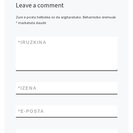
Leave a comment
Zure e-posta helbidea ez da argitaratuko.
Beharrezko eremuak
*
markatuta daude
*
IRUZKINA
*
IZENA
*
E-POSTA