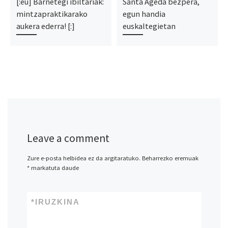
[:eu] Barnetegi ibiltariak:
Santa Ageda bezpera,
mintzapraktikarako
egun handia
aukera ederra! [:]
euskaltegietan
Leave a comment
Zure e-posta helbidea ez da argitaratuko.
Beharrezko eremuak
*
markatuta daude
*
IRUZKINA