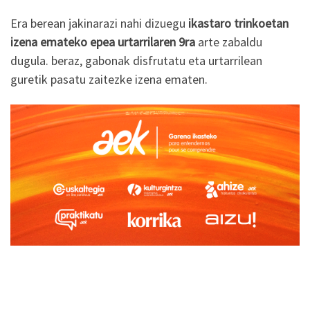
Era berean jakinarazi nahi dizuegu
ikastaro trinkoetan
izena emateko epea urtarrilaren 9ra
arte zabaldu
dugula. beraz, gabonak disfrutatu eta urtarrilean
guretik pasatu zaitezke izena ematen.