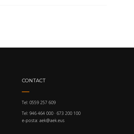
CONTACT
Tel: 0559 257 609
Tel: 946 464 000 · 673 200 100
e-posta: aek@aek.eus