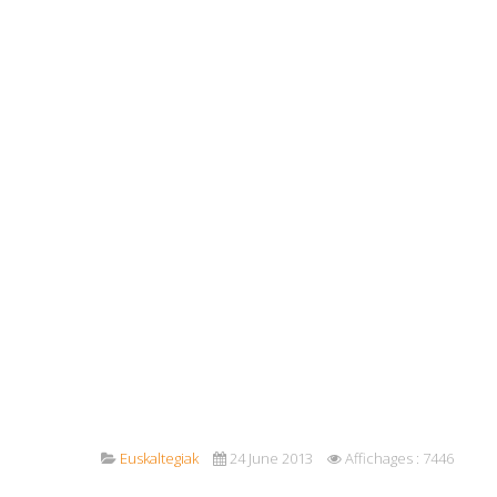
Euskaltegiak
24 June 2013
Affichages : 7446