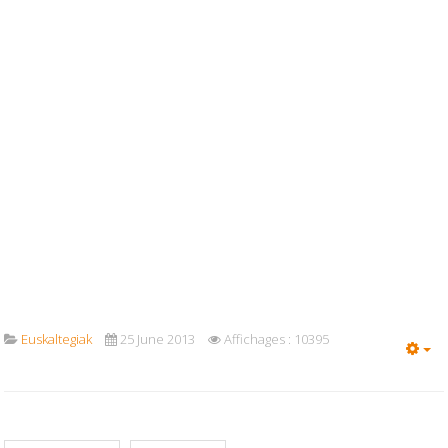
Euskaltegiak
25 June 2013
Affichages : 10395
Em