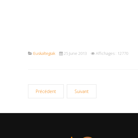
Euskaltegiak
25 June 2013
Affichages : 12770
Précédent
Suivant