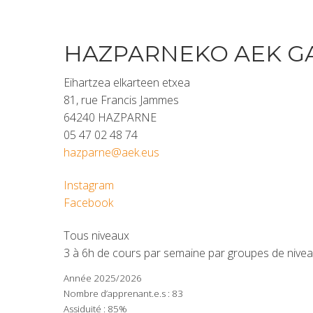
HAZPARNEKO AEK G
Eihartzea elkarteen etxea
81, rue Francis Jammes
64240 HAZPARNE
05 47 02 48 74
hazparne@aek.eus
Instagram
Facebook
Tous niveaux
3 à 6h de cours par semaine par groupes de nivea
Année 2025/2026
Nombre d’apprenant.e.s : 83
Assiduité : 85%