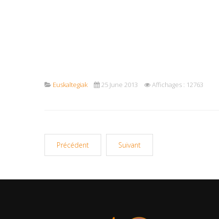
Euskaltegiak
25 June 2013
Affichages : 12763
Précédent
Suivant