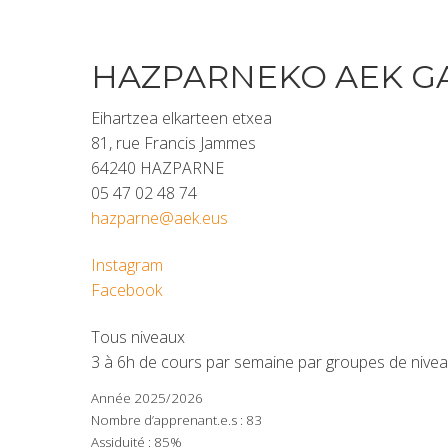
HAZPARNEKO AEK G
Eihartzea elkarteen etxea
81, rue Francis Jammes
64240 HAZPARNE
05 47 02 48 74
hazparne@aek.eus
Instagram
Facebook
Tous niveaux
3 à 6h de cours par semaine par groupes de nivea
Année 2025/2026
Nombre d’apprenant.e.s : 83
Assiduité : 85%