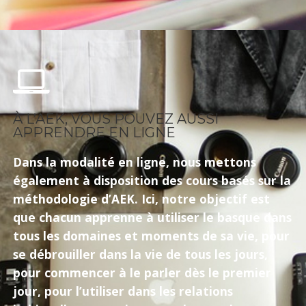
À L’AEK, VOUS POUVEZ AUSSI
APPRENDRE EN LIGNE
Dans la modalité en ligne, nous mettons
également à disposition des cours basés sur la
méthodologie d’AEK. Ici, notre objectif est
que chacun apprenne à utiliser le basque dans
tous les domaines et moments de sa vie, pour
se débrouiller dans la vie de tous les jours,
pour commencer à le parler dès le premier
jour, pour l’utiliser dans les relations