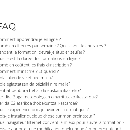
FAQ
omment apprendrai-je en ligne ?
ombien d’heures par semaine ? Quels sont les horaires ?
endant la formation, devrai-je étudier seul(e) ?
uelle est la durée des formations en ligne ?
ombien coûtent les frais d’inscription ?
omment m’inscrire ? Et quand ?
ola jakin dezaket nire maila?
ola egiaztatzen da ofizialki nire maila?
enbat denbora behar da euskara ikasteko?
er dira Boga metodologian oinarritutako ikastaroak?
er da C2 atarikoa (hobekuntza ikastaroa)?
uelle expérience dois-je avoir en informatique ?
ois-je installer quelque chose sur mon ordinateur ?
uel navigateur Internet convient le mieux pour suivre la formation ?
ois-je apporter une modification quelconque à mon ordinateur ?