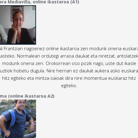
ara Mediavilla, online ikastaroa (A1)
Ni Frantzian nagoenez online ikastaroa zen modurik onena euskar
kasteko. Normalean ordutegi arraoa daukat eta niretzat, antolatze
modurik onena zen. Orokorrean oso pozik nago, uste dut ikasle
uztiok hobetu dugula. Nire herrian ez daukat aukera asko euskar
hitz egiteko eta mintza-saioak dira nire momentua euskaraz hitz
egiteko.
rma (online ikastaroa A2)