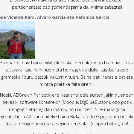
pertsonentzat oso gomendagarria da. Anima zaitezte!!
ose Vicente Raro, Alvaro Garcia eta Veronica Garcia
Baionakoa naiz baina txikitatik Euskal Herritik kanpo bizi naiz. Luzaz
euskara ikasi nahi nuen eta horregatik aldizka ikasliburu edo
gramatika liburu batzuk irakurri nituen. Baina beti irakasle bat eta
mintza praktika falta ziren...
Noski, AEK-rekin Parisetik ere ikasi ahal dela aurten jakin nuenean
bereziki software librearekin (Moodle, BigBlueButton), oso pozik
nengoen eta segidan matrikulatu nintzen! Nire maila gutxi
gorabehera A2 izan daiteke baina Bizkaira edo Gipuzkoara berriki
itzulia nengoenean ze atsegina zen solas (sinple) bat egitea!