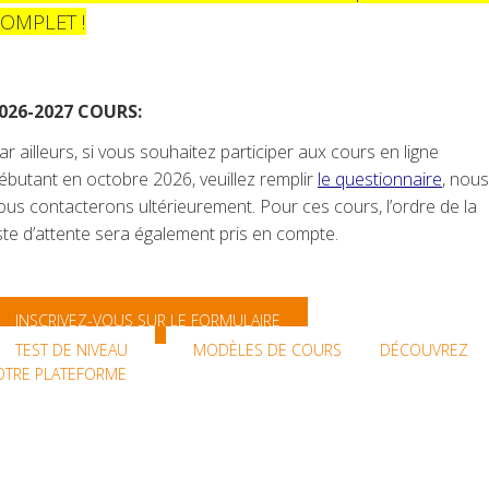
OMPLET !
026-2027 COURS:
ar ailleurs, si vous souhaitez participer aux cours en ligne
ébutant en octobre 2026, veuillez remplir
le questionnaire
, nous
ous contacterons ultérieurement. Pour ces cours, l’ordre de la
iste d’attente sera également pris en compte.
INSCRIVEZ-VOUS SUR LE FORMULAIRE
TEST DE NIVEAU
MODÈLES DE COURS
DÉCOUVREZ
OTRE PLATEFORME