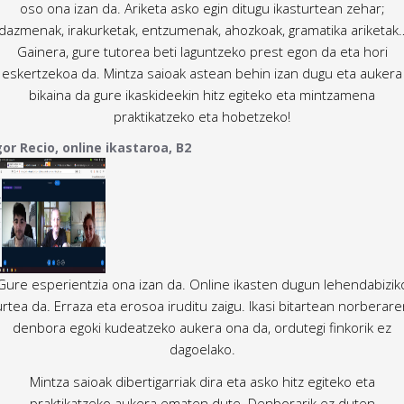
oso ona izan da. Ariketa asko egin ditugu ikasturtean zehar;
idazmenak, irakurketak, entzumenak, ahozkoak, gramatika ariketak
Gainera, gure tutorea beti laguntzeko prest egon da eta hori
eskertzekoa da. Mintza saioak astean behin izan dugu eta aukera
bikaina da gure ikaskideekin hitz egiteko eta mintzamena
praktikatzeko eta hobetzeko!
gor Recio, online ikastaroa, B2
Gure esperientzia ona izan da. Online ikasten dugun lehendabizik
urtea da. Erraza eta erosoa iruditu zaigu. Ikasi bitartean norberare
denbora egoki kudeatzeko aukera ona da, ordutegi finkorik ez
dagoelako.
Mintza saioak dibertigarriak dira eta asko hitz egiteko eta
praktikatzeko aukera ematen dute. Denborarik ez duten