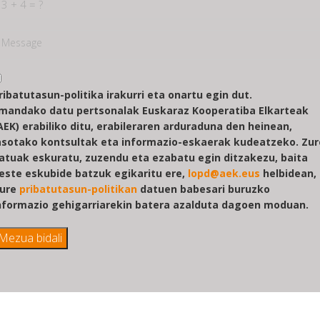
ribatutasun-politika irakurri eta onartu egin dut.
mandako datu pertsonalak Euskaraz Kooperatiba Elkarteak
AEK) erabiliko ditu, erabileraren arduraduna den heinean,
asotako kontsultak eta informazio-eskaerak kudeatzeko. Zur
atuak eskuratu, zuzendu eta ezabatu egin ditzakezu, baita
este eskubide batzuk egikaritu ere,
lopd@aek.eus
helbidean,
ure
pribatutasun-politikan
datuen babesari buruzko
nformazio gehigarriarekin batera azalduta dagoen moduan.
Mezua bidali