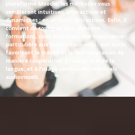
plateforme Moodle, les méthodes vous
sembleront intuitives, interactives et
dynamiques ; en un mot : attractives. Enfin, il
convient de souligner que, dans nos
formations, nous attachons une importance
particulière aux facteurs suivants : aux outils
favorisant le travail et la communication de
manière coopérative, à l’usage oral de la
langue, et à l’usage continu des matériels
audiovisuels.