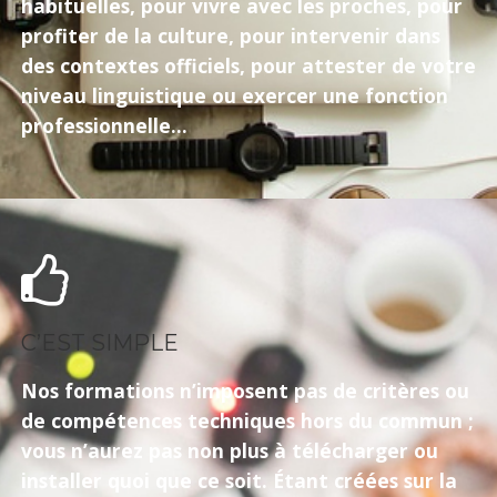
habituelles, pour vivre avec les proches, pour
profiter de la culture, pour intervenir dans
des contextes officiels, pour attester de votre
niveau linguistique ou exercer une fonction
professionnelle...
C’EST SIMPLE
Nos formations n’imposent pas de critères ou
de compétences techniques hors du commun ;
vous n’aurez pas non plus à télécharger ou
installer quoi que ce soit. Étant créées sur la