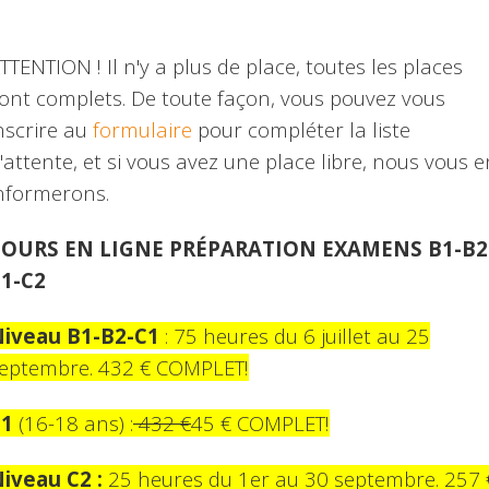
TTENTION ! Il n'y a plus de place, toutes les places
ont complets. De toute façon, vous pouvez vous
nscrire au
formulaire
pour compléter la liste
'attente, et si vous avez une place libre, nous vous e
nformerons.
COURS EN LIGNE PRÉPARATION EXAMENS B1-B2
1-C2
iveau B1-B2-C1
: 75 heures du 6 juillet au 25
eptembre. 432 € COMPLET!
C1
(16-18 ans) :
432 €
45 €
COMPLET!
iveau C2 :
25 heures du 1er au 30 septembre. 257 