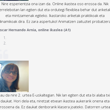
Nire esperientzia ona izan da. Online ikastea oso erosoa da. Nik
errelebotan lan egiten dut eta ordutegi flexiblea behar dut ariketa
eta mintzamenak egiteko. Ikastaroko ariketak praktikoak eta
dinamikoak dira. Ez zara aspertuko! Animatzen zaituztet probatzera
scar Hernando Arnia, online ikaslea (A1)
au da nire 2. urtea E-uskaltegian. Nik lan egiten dut eta bi alaba txi
daukat. Hori dela eta, niretzat etxean ikastea aukerarik onena eta
rosoena da. Ez daukat denborarik klasera joateko. Datorren urte