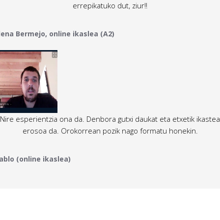
errepikatuko dut, ziur!!
lena Bermejo, online ikaslea (A2)
Nire esperientzia ona da. Denbora gutxi daukat eta etxetik ikastea
erosoa da. Orokorrean pozik nago formatu honekin.
ablo (online ikaslea)