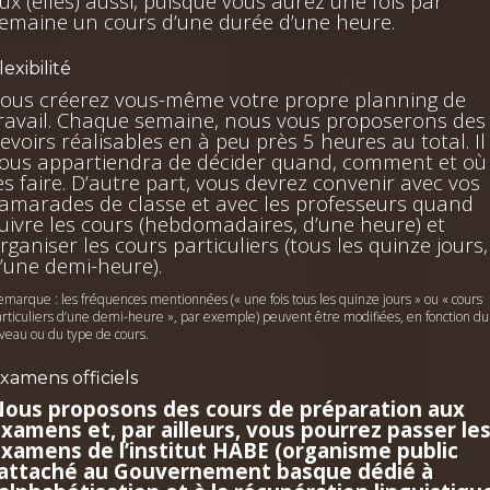
ux (elles) aussi, puisque vous aurez une fois par
emaine un cours d’une durée d’une heure.
lexibilité
ous créerez vous-même votre propre planning de
ravail. Chaque semaine, nous vous proposerons des
evoirs réalisables en à peu près 5 heures au total. Il
ous appartiendra de décider quand, comment et où
es faire. D’autre part, vous devrez convenir avec vos
amarades de classe et avec les professeurs quand
uivre les cours (hebdomadaires, d’une heure) et
rganiser les cours particuliers (tous les quinze jours,
’une demi-heure).
emarque :
les fréquences mentionnées (« une fois tous les quinze jours » ou « cours
rticuliers d’une demi-heure », par exemple) peuvent être modifiées, en fonction du
veau ou du type de cours.
xamens officiels
ous proposons des cours de préparation aux
xamens et, par ailleurs, vous pourrez passer le
xamens de l’institut HABE (organisme public
attaché au Gouvernement basque dédié à