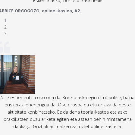
Eskerrik asko, Ibon eta ikaskideak!
ABRICE ORGOGOZO, online ikaslea, A2
Nire esperientzia oso ona da. Kurtso asko egin ditut online, baina
euskeraz lehenengoa da. Oso erosoa da eta erraza da beste
aktibitate konbinatzeko. Ez da dena teoria ikastea eta asko
praktikatzen duzu ariketa egiten eta astean behin mintzamena
daukagu. Guztiok animatzen zaituztet online ikastera.