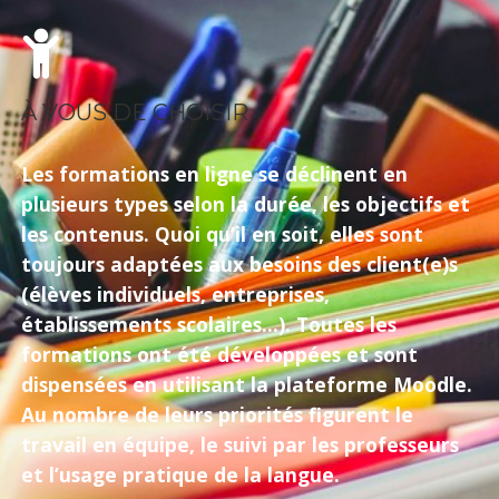
À VOUS DE CHOISIR
Les formations en ligne se déclinent en
plusieurs types selon la durée, les objectifs et
les contenus. Quoi qu’il en soit, elles sont
toujours adaptées aux besoins des client(e)s
(élèves individuels, entreprises,
établissements scolaires...). Toutes les
formations ont été développées et sont
dispensées en utilisant la plateforme Moodle.
Au nombre de leurs priorités figurent le
travail en équipe, le suivi par les professeurs
et l’usage pratique de la langue.