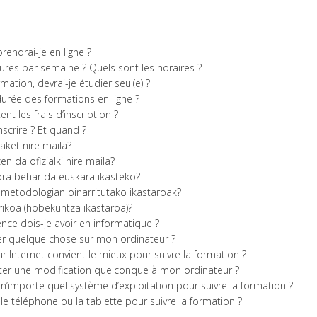
ndrai-je en ligne ?
res par semaine ? Quels sont les horaires ?
mation, devrai-je étudier seul(e) ?
durée des formations en ligne ?
t les frais d’inscription ?
crire ? Et quand ?
aket nire maila?
en da ofizialki nire maila?
ra behar da euskara ikasteko?
 metodologian oinarritutako ikastaroak?
rikoa (hobekuntza ikastaroa)?
nce dois-je avoir en informatique ?
ller quelque chose sur mon ordinateur ?
r Internet convient le mieux pour suivre la formation ?
ter une modification quelconque à mon ordinateur ?
er n’importe quel système d’exploitation pour suivre la formation ?
er le téléphone ou la tablette pour suivre la formation ?