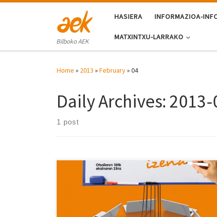
Skip to content
HASIERA
INFORMAZIOA-INF
MATXINTXU-LARRAKO
Bilboko AEK
Home
»
2013
»
February
»
04
Daily Archives:
2013-
1 post