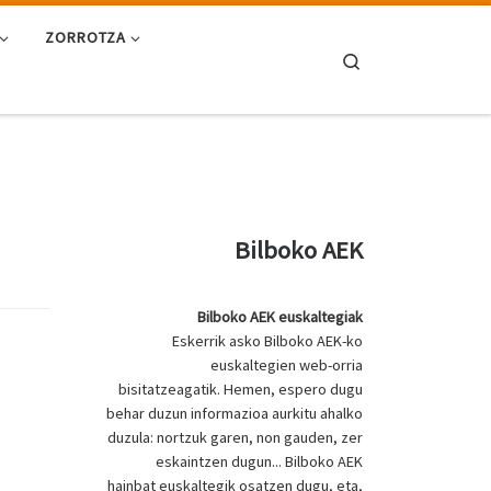
ZORROTZA
Search
Bilboko AEK
Bilboko AEK euskaltegiak
Eskerrik asko Bilboko AEK-ko
euskaltegien web-orria
bisitatzeagatik. Hemen, espero dugu
behar duzun informazioa aurkitu ahalko
duzula: nortzuk garen, non gauden, zer
eskaintzen dugun... Bilboko AEK
hainbat euskaltegik osatzen dugu, eta,