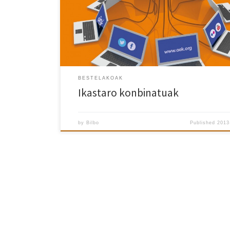
BESTELAKOAK
Ikastaro konbinatuak
by
Bilbo
Published
2013