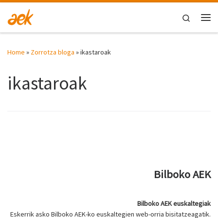
Skip to content
Search
Me
Home
»
Zorrotza bloga
»
ikastaroak
ikastaroak
Bilboko AEK
Bilboko AEK euskaltegiak
Eskerrik asko Bilboko AEK-ko euskaltegien web-orria bisitatzeagatik.