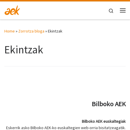
Skip to content
Search
Me
Home
»
Zorrotza bloga
»
Ekintzak
Ekintzak
Bilboko AEK
Bilboko AEK euskaltegiak
Eskerrik asko Bilboko AEK-ko euskaltegien web-orria bisitatzeagatik.